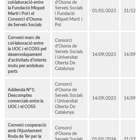
col·laboració entre
d'Osona de
la Fundació Miquel
Serveis Socials
01/01/2023
31/12/
Martí i Pol i el
i Fundació
Consorci d'Osona
Miquel Martí i
de Serveis Socials
Pol
Conveni marc de
Consorci
col·laboració entre
d'Osona de
la UOC i el COSS pel
Serveis Socials
desenvolupament
14/09/2023
14/09/
i Universitat
d'activitats d'interès
Oberta De
mutu per ambdues
Catalunya
parts
Consorci
Addenda Nº1:
d'Osona de
Descomptes
Serveis Socials
14/09/2023
14/09/
comercials entre la
i Universitat
UOC i el COSS
Oberta De
Catalunya
Conveni cooperació
Consorci
amb l'Ajuntament
d'Osona de
Roda de Ter per la
Serveis Socials
01/01/2024
31/12/