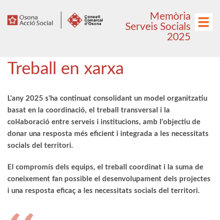
Anar
Anar
Memòria
al
al
Menú
Serveis Socials
menú
contingut
2025
principal
Treball en xarxa
L'any 2025 s'ha continuat consolidant un model organitzatiu
basat en la coordinació, el treball transversal i la
col·laboració entre serveis i institucions, amb l'objectiu de
donar una resposta més eficient i integrada a les necessitats
socials del territori.
El compromís dels equips, el treball coordinat i la suma de
coneixement fan possible el desenvolupament dels projectes
i una resposta eficaç a les necessitats socials del territori.