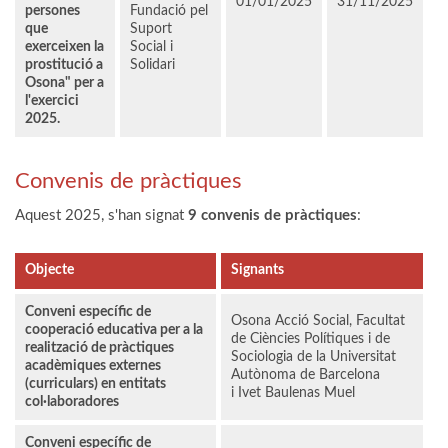
01/01/2025
31/11/2025
persones
Fundació pel
que
Suport
exerceixen la
Social i
prostitució a
Solidari
Osona" per a
l'exercici
2025.
Convenis de pràctiques
Aquest 2025, s'han signat
9 convenis de pràctiques
:
Objecte
Signants
Conveni específic de
Osona Acció Social, Facultat
cooperació educativa per a la
de Ciències Polítiques i de
realització de pràctiques
Sociologia de la Universitat
acadèmiques externes
Autònoma de Barcelona
(curriculars) en entitats
i Ivet Baulenas Muel
col·laboradores
Conveni específic de