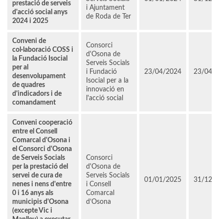
prestació de serveis
i Ajuntament
d'acció social anys
de Roda de Ter
2024 i 2025
Conveni de
Consorci
col·laboració COSS i
d'Osona de
la Fundació Isocial
Serveis Socials
per al
i Fundació
23/04/2024
23/04/
desenvolupament
Isocial per a la
de quadres
innovació en
d'indicadors i de
l'acció social
comandament
Conveni cooperació
entre el Consell
Comarcal d'Osona i
el Consorci d'Osona
de Serveis Socials
Consorci
per la prestació del
d'Osona de
servei de cura de
Serveis Socials
01/01/2025
31/12/
nenes i nens d'entre
i Consell
0 i 16 anys als
Comarcal
municipis d'Osona
d’Osona
(excepte Vic i