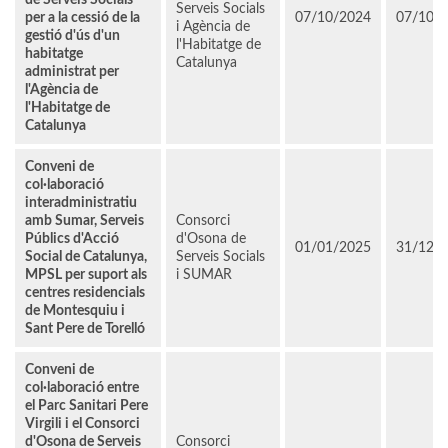
de Serveis Socials
Serveis Socials
per a la cessió de la
07/10/2024
07/10/
i Agència de
gestió d'ús d'un
l'Habitatge de
habitatge
Catalunya
administrat per
l'Agència de
l'Habitatge de
Catalunya
Conveni de
col·laboració
interadministratiu
amb Sumar, Serveis
Consorci
Públics d'Acció
d'Osona de
01/01/2025
31/12/
Social de Catalunya,
Serveis Socials
MPSL per suport als
i SUMAR
centres residencials
de Montesquiu i
Sant Pere de Torelló
Conveni de
col·laboració entre
el Parc Sanitari Pere
Virgili i el Consorci
d'Osona de Serveis
Consorci