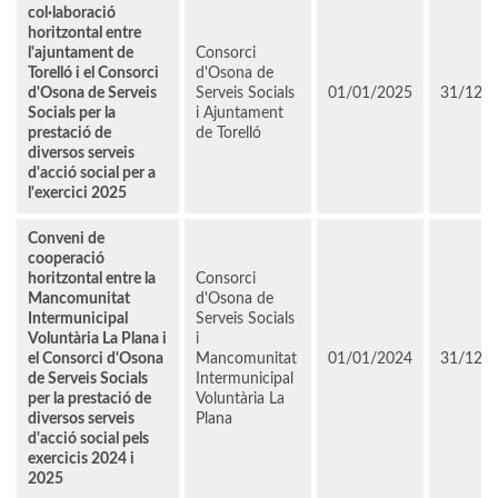
col·laboració
horitzontal entre
l'ajuntament de
Consorci
Torelló i el Consorci
d'Osona de
d'Osona de Serveis
Serveis Socials
01/01/2025
31/12/
Socials per la
i Ajuntament
prestació de
de Torelló
diversos serveis
d'acció social per a
l'exercici 2025
Conveni de
cooperació
horitzontal entre la
Consorci
Mancomunitat
d'Osona de
Intermunicipal
Serveis Socials
Voluntària La Plana i
i
el Consorci d'Osona
Mancomunitat
01/01/2024
31/12/
de Serveis Socials
Intermunicipal
per la prestació de
Voluntària La
diversos serveis
Plana
d'acció social pels
exercicis 2024 i
2025