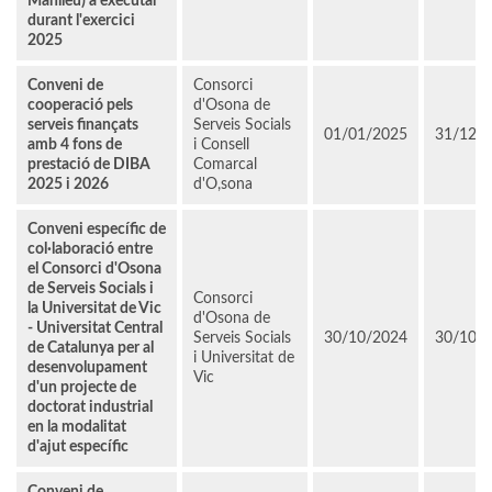
Manlleu) a executar
durant l'exercici
2025
Conveni de
Consorci
cooperació pels
d'Osona de
serveis finançats
Serveis Socials
01/01/2025
31/12/
amb 4 fons de
i Consell
prestació de DIBA
Comarcal
2025 i 2026
d'O,sona
Conveni específic de
col·laboració entre
el Consorci d'Osona
de Serveis Socials i
Consorci
la Universitat de Vic
d'Osona de
- Universitat Central
Serveis Socials
30/10/2024
30/10/
de Catalunya per al
i Universitat de
desenvolupament
Vic
d'un projecte de
doctorat industrial
en la modalitat
d'ajut específic