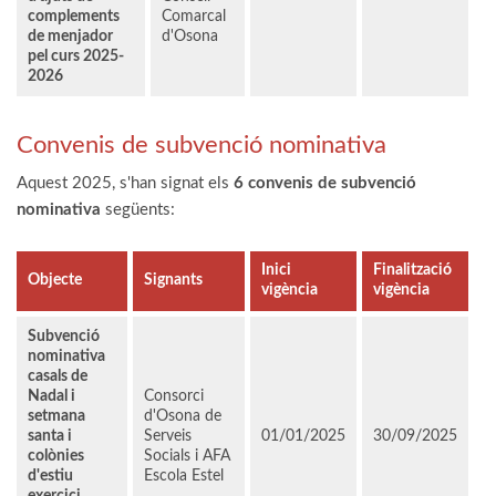
complements
Comarcal
de menjador
d'Osona
pel curs 2025-
2026
Convenis de subvenció nominativa
Aquest 2025, s'han signat els
6 convenis de subvenció
nominativa
següents:
Inici
Finalització
Objecte
Signants
vigència
vigència
Subvenció
nominativa
casals de
Nadal i
Consorci
setmana
d'Osona de
santa i
Serveis
01/01/2025
30/09/2025
colònies
Socials i AFA
d'estiu
Escola Estel