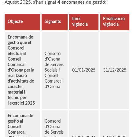
Aquest 2025, s’han signat
4 encomanes de gestió
:
Inici
Finalització
Objecte
Signants
vigència
vigència
Encomana de
gestió que el
Consorci
efectua al
Consorci
Consell
d'Osona
Comarcal
de Serveis
d'Osona per la
Socials i
01/01/2025
31/12/2025
realització
Consell
d'activitats de
Comarcal
caràcter
d'Osona
material i
tècnic per
l'exercici 2025
Encomana de
gestió al
Consorci
Consell
d'Osona
Comarcal
de Serveis