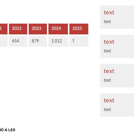
text
text
1
2022
2023
2024
2025
text
454
879
1.012
?
text
text
text
text
text