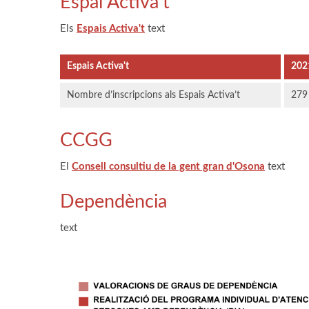
Espai Activa’t
Els
Espais Activa't
text
Espais Activa't
202
Nombre d’inscripcions als Espais Activa’t
279
CCGG
El
Consell consultiu de la gent gran d'Osona
text
Dependència
text