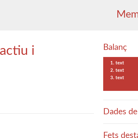
Memò
Balanç
actiu i
text
text
text
Dades del
Fets dest