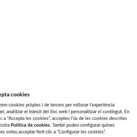
pta cookies
tzem cookies pròpies i de tercers per millorar l’experiència
ari, analitzar el trànsit del lloc web i personalitzar el contingut. En
lic a "Accepta les cookies", accepteu l’ús de les cookies descrites
nostra
Política de cookies
. També podeu configurar quines
es voleu acceptar fent clic a “Configurar les cookies”.