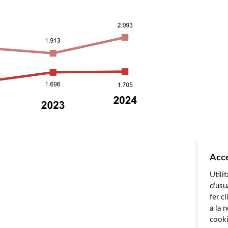
Acce
Utili
d’usu
fer c
a la 
cooki