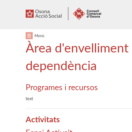
Anar
Anar
al
al
menú
contingut
principal
Menú
Àrea d'envelliment 
dependència
Programes i recursos
text
Activitats