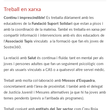
Treball en xarxa
Continu i imprescindible!
Es treballa diàriament amb les
educadores de la
Fundació Suport Solidari
que estan a pisos i
amb la coordinació de la mateixa. També es treballa en xarxa per
compartir informació i intervencions amb els dos educadors de
l'
Associació Tapis
vinculats a la formació que fan els joves de
Sostre360.
La relació amb
Salut
és continua i fluida: tant en mental per als
joves i persones adultes que fan un seguiment psicològic com
per als usuaris vinculats a CAS o a qualsevol altre servei mèdic.
Treball amb molta col·laboració amb
Mossos d'Esquadra
,
concretament amb l'àrea de proximitat. I també amb el delegat
de Justícia Juvenil i Mesures alternatives ja que hi ha joves amb
temes pendents (previs a l'arribada als programes).
Treball conjunt amb
entitats del 3er sector
com Creu Roja,