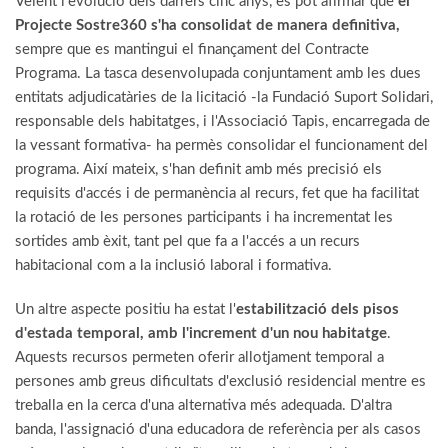
Veient l'evolució dels darrers cinc anys, es pot afirmar que
el
Projecte Sostre360 s'ha consolidat de manera definitiva,
sempre que es mantingui el finançament del Contracte
Programa. La tasca desenvolupada conjuntament amb les dues
entitats adjudicatàries de la licitació -la Fundació Suport Solidari,
responsable dels habitatges, i l'Associació Tapis, encarregada de
la vessant formativa- ha permès consolidar el funcionament del
programa. Així mateix, s'han definit amb més precisió els
requisits d'accés i de permanència al recurs, fet que ha facilitat
la rotació de les persones participants i ha incrementat les
sortides amb èxit, tant pel que fa a l'accés a un recurs
habitacional com a la inclusió laboral i formativa.
Un altre aspecte positiu ha estat l'
estabilització dels pisos
d'estada temporal, amb l'increment d'un nou habitatge
.
Aquests recursos permeten oferir allotjament temporal a
persones amb greus dificultats d'exclusió residencial mentre es
treballa en la cerca d'una alternativa més adequada. D'altra
banda, l'assignació d'una educadora de referència per als casos