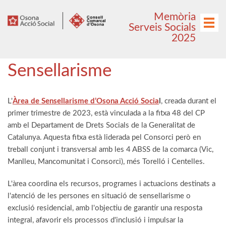
Anar
Anar
Memòria
al
al
Menú
Serveis Socials
menú
contingut
2025
principal
Sensellarisme
L'
Àrea de Sensellarisme d’Osona Acció Socia
l
, creada durant el
primer trimestre de 2023, està vinculada a la fitxa 48 del CP
amb el Departament de Drets Socials de la Generalitat de
Catalunya. Aquesta fitxa està liderada pel Consorci però en
treball conjunt i transversal amb les 4 ABSS de la comarca (Vic,
Manlleu, Mancomunitat i Consorci), més Torelló i Centelles.
L'àrea coordina els recursos, programes i actuacions destinats a
l'atenció de les persones en situació de sensellarisme o
exclusió residencial, amb l'objectiu de garantir una resposta
integral, afavorir els processos d'inclusió i impulsar la