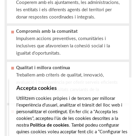
Cooperem amb els ajuntaments, les administracions,
les entitats i els diferents agents del territori per
donar respostes coordinades i integrals.
Compromís amb la comunitat
Impulsem accions preventives, comunitàries i
inclusives que afavoreixen la cohesió social i la
igualtat d'oportunitats.
Qualitat i millora contínua
Treballem amb criteris de qualitat, innovació,
avaluació i transparència per oferir serveis eficients
Accepta cookies
i adaptats a les necessitats canviants de la
ciutadania.
Utilitzem cookies pròpies i de tercers per millorar
l’experiència d’usuari, analitzar el trànsit del lloc web i
Ètica i responsabilitat pública
personalitzar el contingut. En fer clic a "Accepta les
Actuem amb professionalitat, respecte, equitat i
cookies", accepteu l’ús de les cookies descrites a la
nostra
Política de cookies
. També podeu configurar
responsabilitat, promovent una intervenció basada
quines cookies voleu acceptar fent clic a “Configurar les
en els valors ètics dels serveis socials.