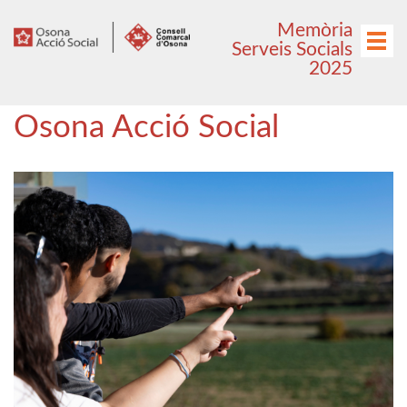
Anar
Anar
Memòria
al
al
Menú
Serveis Socials
menú
contingut
2025
principal
Osona Acció Social