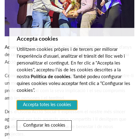
Accepta cookies
Aquest 2025 s'ha jubilat la Glòria Borralleras
, després d'anys
Utilitzem cookies pròpies i de tercers per millorar
de compromís i dedicació com a treballadora familiar a Osona
l’experiència d’usuari, analitzar el trànsit del lloc web i
Acció Social.
personalitzar el contingut. En fer clic a "Accepta les
cookies", accepteu l’ús de les cookies descrites a la
Coincidint amb la Jornada de Nadal de l'equip, vam voler retre-li
nostra
Política de cookies
. També podeu configurar
un merescut reconeixement i agrair-li la seva trajectòria
quines cookies voleu acceptar fent clic a “Configurar les
cookies”.
professional, així com la seva implicació i el seu compromís
amb les persones i el territori.
Accepta totes les cookies
Des d'Osona Acció Social li expressem el nostre més sincer
agraïment per tots aquests anys compartits i li desitgem que
Configurar les cookies
gaudeixi d'una nova etapa plena de benestar i de nous
projectes.