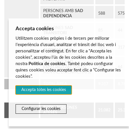
PERSONES AMB
SAD
588
575
DEPENDENCIA
PERSONES
SAD
Accepta cookies
85
44
TRANSITORI
Utilitzem cookies pròpies i de tercers per millorar
l’experiència d’usuari, analitzar el trànsit del lloc web i
PERSONES
SAD
331
317
AUXILIAR LLAR
personalitzar el contingut. En fer clic a "Accepta les
cookies", accepteu l’ús de les cookies descrites a la
PERSONES
SAD
nostra
Política de cookies
. També podeu configurar
ESPECIALITZAT
(SALUT
69
64
quines cookies voleu acceptar fent clic a “Configurar les
MENTAL/DISCAPACITATS)
cookies”.
TOTAL ÀREA
9.317
8.789
Accepta totes les cookies
TOTAL PERSONES
Configurar les cookies
21.082
25.39
ATESES