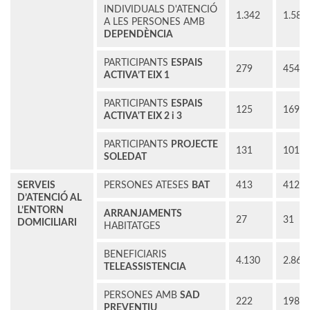
INDIVIDUALS D'ATENCIÓ
1.342
1.586
A LES PERSONES AMB
DEPENDÈNCIA
PARTICIPANTS
ESPAIS
279
454
ACTIVA’T EIX 1
PARTICIPANTS
ESPAIS
125
169
ACTIVA'T EIX 2 i 3
PARTICIPANTS
PROJECTE
131
101
SOLEDAT
SERVEIS
PERSONES ATESES
BAT
413
412
D’ATENCIÓ AL
L’ENTORN
ARRANJAMENTS
27
31
DOMICILIARI
HABITATGES
BENEFICIARIS
4.130
2.861
TELEASSISTENCIA
PERSONES AMB
SAD
222
198
PREVENTIU