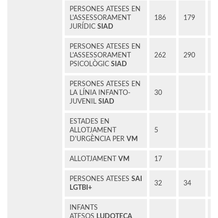
PERSONES ATESES EN
L'ASSESSORAMENT
186
179
1
JURÍDIC
SIAD
PERSONES ATESES EN
L'ASSESSORAMENT
262
290
3
PSICOLÒGIC
SIAD
PERSONES ATESES EN
LA LÍNIA INFANTO-
30
3
JUVENIL
SIAD
ESTADES EN
ALLOTJAMENT
5
1
D'URGÈNCIA PER
VM
ALLOTJAMENT
VM
17
1
PERSONES ATESES
SAI
32
34
3
LGTBI+
INFANTS
1
ATESOS
LUDOTECA