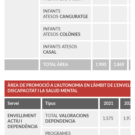
INFANTS
7
ATESOS
CANGURATGE
INFANTS
1
ATESOS
COLÒNIES
INFANTS ATESOS
CASAL
TOTAL ÀREA
1.900
1.869
3
ÀREA DE PROMOCIÓ A L’AUTONOMIA EN L’ÀMBIT DE L’ENVELLI
DISCAPACITAT I LA SALUD MENTAL
Servei
Tipus
2021
2022
ENVELLIMENT
TOTAL
VALORACIONS
1.575
1.977
ACTIU I
DEPENDENCIA
DEPENDÈNCIA
PROGRAMES