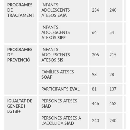
PROGRAMES
INFANTS I
DE
ADOLESCENTS
234
240
2
TRACTAMENT
ATESOS
EAIA
INFANTS I
ADOLESCENTS
64
54
5
ATESOS
SIFE
PROGRAMES
INFANTS I
DE
ADOLESCENTS
205
215
2
PREVENCIÓ
ATESOS
SIS
FAMÍLIES ATESES
98
28
1
SOAF
PARTICIPANTS
EVAL
81
137
1
IGUALTAT DE
PERSONES ATESES
446
452
4
GENERE I
SIAD
LGTBI+
PERSONES ATESES A
240
240
2
L'ACOLLIDA
SIAD