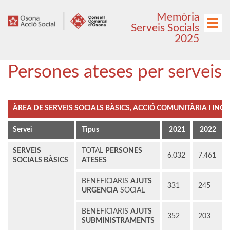
Anar
Anar
Memòria
al
al
Menú
Serveis Socials
menú
contingut
2025
principal
Persones ateses per serveis
ÀREA DE SERVEIS SOCIALS BÀSICS, ACCIÓ COMUNITÀRIA I INCL
Servei
Tipus
2021
2022
SERVEIS
TOTAL
PERSONES
6.032
7.461
SOCIALS BÀSICS
ATESES
BENEFICIARIS
AJUTS
331
245
URGENCIA
SOCIAL
BENEFICIARIS
AJUTS
352
203
SUBMINISTRAMENTS