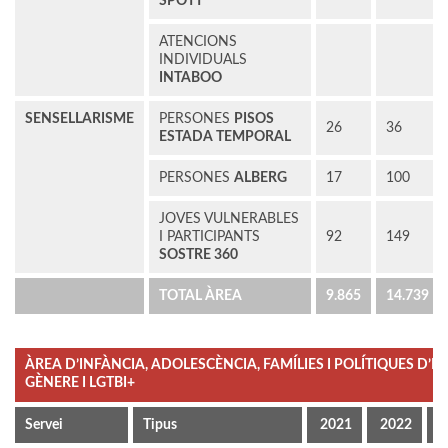
SPOTT
ATENCIONS
INDIVIDUALS
INTABOO
SENSELLARISME
PERSONES
PISOS
26
36
ESTADA TEMPORAL
PERSONES
ALBERG
17
100
JOVES VULNERABLES
I PARTICIPANTS
92
149
SOSTRE 360
TOTAL ÀREA
9.865
14.739
ÀREA D’INFÀNCIA, ADOLESCÈNCIA, FAMÍLIES I POLÍTIQUES D’I
GÈNERE I LGTBI+
Servei
Tipus
2021
2022
2