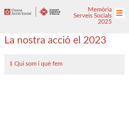
Anar
Anar
Memòria
al
al
Menú
Serveis Socials
menú
contingut
2025
principal
La nostra acció el 2023
Qui som i què fem