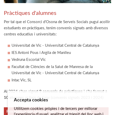
Pràctiques d'alumnes
Per tal que el Consorci d'Osona de Serveis Socials pugui acollir
estudiants en pràctiques, tenim convenis signats amb diversos
centres educatius i universitats:
Universitat de Vic - Universitat Central de Catalunya
IES Antoni Pous i Argila de Manlleu
Vedruna Escorial Vic
Facultat de Ciències de la Salut de Manresa de la
Universitat de Vic - Universitat Central de Catalunya
Intac Vic, SL
Al 2024 s'han signat
9 convenis de pràctiques
i s'ha format a
10 alumnes
al llarg de l'any (convenis signats 2023 i 2024)
Accepta cookies
Utilitzem cookies pròpies i de tercers per millorar
Procedència dels alumnes segons la tipologia d'estudis
l’experiència d’usuari, analitzar el trànsit del lloc web i