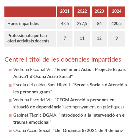
2021
2022
2023
2024
Hores impartides
43,5
297,5
86
420,5
Professionals que han
7
11
12
9
ofert activitats docents
Centre i títol de les docències impartides
Vedruna Escorial Vic.
"Envelliment Actiu i Projecte Espais
Activa't d'Osona Acció Social"
Escola del cuidar, Sant Hipòlit.
"Serveis Socials d'Atenció a
les persones grans"
Vedruna Escorial Vic.
"CFGM Atenció a persones en
situació de dependència"
(acompanyament en pràctiques)
Gabinet Tècnic DGAIA.
"Introducció a la intervenció en el
trauma emocional"
Osona Acció Social.
"Llei Orgànica 8/2021 de 4 de juny