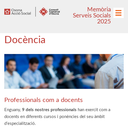
Anar
Anar
Memòria
al
al
Menú
Serveis Socials
menú
contingut
2025
principal
Docència
Professionals com a docents
Enguany,
9 dels nostres professionals
han exercit com a
docents en diferents cursos i ponències del seu àmbit
d’especialització.