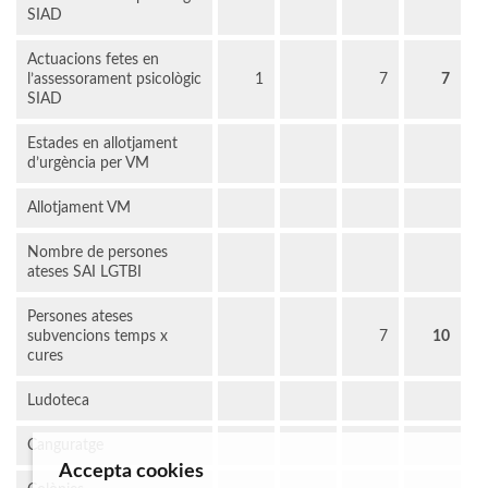
SIAD
Actuacions fetes en
l’assessorament psicològic
1
7
7
SIAD
Estades en allotjament
d’urgència per VM
Allotjament VM
Nombre de persones
ateses SAI LGTBI
Persones ateses
subvencions temps x
7
10
cures
Ludoteca
Canguratge
Accepta cookies