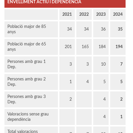
ENVELLIMENT ACTIU I DEPENDÈNCIA
2021
2022
2023
2024
Població major de 85
34
34
36
35
anys
Població major de 65
201
165
184
194
anys
Persones amb grau 1
3
3
10
7
Dep.
Persones amb grau 2
1
4
5
5
Dep.
Persones amb grau 3
2
4
2
Dep.
Valoracions sense grau
4
1
dependència
Total valoracions