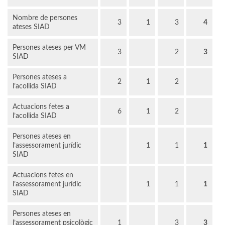
Nombre de persones
3
1
3
4
ateses SIAD
Persones ateses per VM
3
2
3
SIAD
Persones ateses a
2
1
2
l’acollida SIAD
Actuacions fetes a
6
1
2
l’acollida SIAD
Persones ateses en
l’assessorament jurídic
1
1
1
SIAD
Actuacions fetes en
l’assessorament jurídic
1
1
1
SIAD
Persones ateses en
l’assessorament psicològic
1
3
3