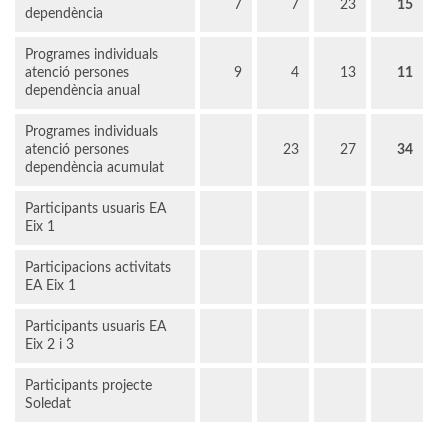
7
7
23
15
dependència
Programes individuals
atenció persones
9
4
13
11
dependència anual
Programes individuals
atenció persones
23
27
34
dependència acumulat
Participants usuaris EA
Eix 1
Participacions activitats
EA Eix 1
Participants usuaris EA
Eix 2 i 3
Participants projecte
Soledat