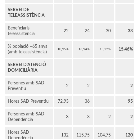
SERVEI DE
TELEASSISTÈNCIA
Beneficiaris
22
24
30
33
teleassistència
% població +65 anys
15,46%
10,95%
13,94%
15,22%
(amb teleassistència)
SERVEI D'ATENCIÓ
DOMICILIÀRIA
Persones amb SAD
2
2
2
Preventiu
Hores SAD Preventiu
72,93
36
95
Persones amb SAD
3
3
2
2
Dependència
Hores SAD
132
115,75
104,75
120
Dependència