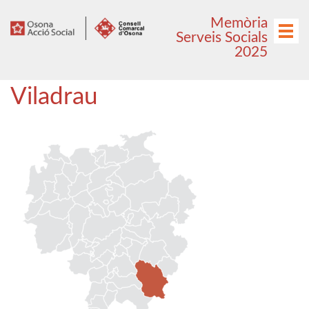
Anar
Anar
Memòria
al
al
Menú
Serveis Socials
menú
contingut
2025
principal
Viladrau