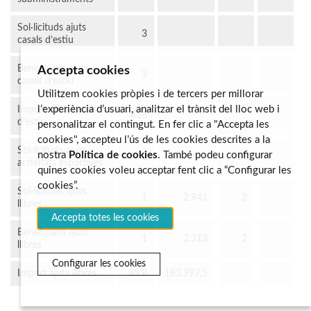
Sol·licituds ajuts
3
casals d’estiu
Beneficiaris ajuts
Accepta cookies
3
casals d'estiu
Utilitzem cookies pròpies i de tercers per millorar
l’experiència d’usuari, analitzar el trànsit del lloc web i
Import ajuts casals
416
d'estiu
personalitzar el contingut. En fer clic a "Accepta les
cookies", accepteu l’ús de les cookies descrites a la
Sol·licituds ajuts
nostra
Política de cookies
. També podeu configurar
2
11
activitats esportives
quines cookies voleu acceptar fent clic a “Configurar les
cookies”.
Sol·licituds ajuts
1
2.941
2
llibres
Accepta totes les cookies
Beneficiaris ajuts
1
2.313
2
llibres
Configurar les cookies
Import ajuts llibres
85,8
183.997,5