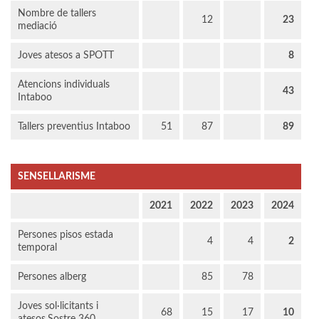
Nombre de tallers
12
23
mediació
Joves atesos a SPOTT
8
Atencions individuals
43
Intaboo
Tallers preventius Intaboo
51
87
89
SENSELLARISME
2021
2022
2023
2024
Persones pisos estada
4
4
2
temporal
Persones alberg
85
78
Joves sol·licitants i
68
15
17
10