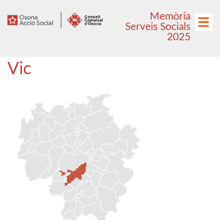
Anar
Anar
Memòria
al
al
Menú
Serveis Socials
menú
contingut
2025
principal
Vic