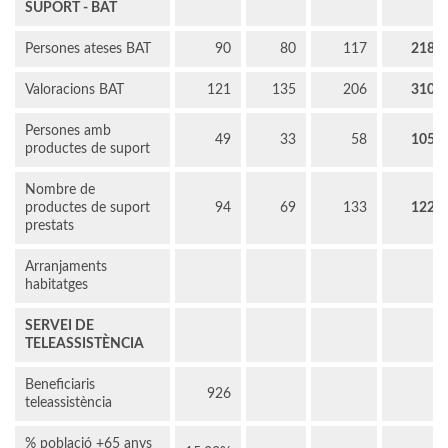
SUPORT - BAT
Persones ateses BAT
90
80
117
218
Valoracions BAT
121
135
206
310
Persones amb
49
33
58
105
productes de suport
Nombre de
productes de suport
94
69
133
122
prestats
Arranjaments
habitatges
SERVEI DE
TELEASSISTÈNCIA
Beneficiaris
926
teleassistència
% població +65 anys