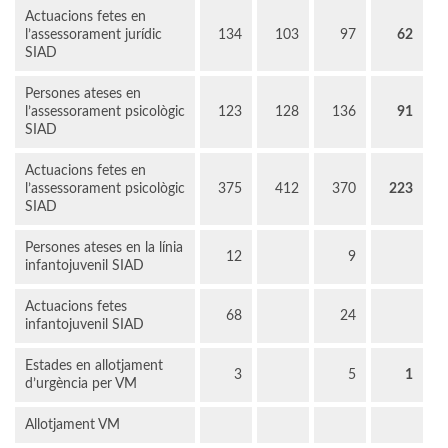
Actuacions fetes en
l’assessorament jurídic
134
103
97
62
SIAD
Persones ateses en
l’assessorament psicològic
123
128
136
91
SIAD
Actuacions fetes en
l’assessorament psicològic
375
412
370
223
SIAD
Persones ateses en la línia
12
9
infantojuvenil SIAD
Actuacions fetes
68
24
infantojuvenil SIAD
Estades en allotjament
3
5
1
d’urgència per VM
Allotjament VM