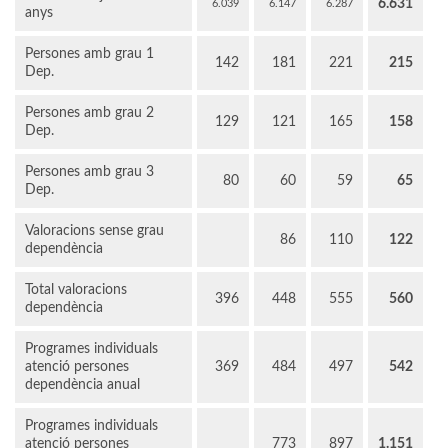
6.631
6.039
6.147
6.287
anys
Persones amb grau 1
142
181
221
215
Dep.
Persones amb grau 2
129
121
165
158
Dep.
Persones amb grau 3
80
60
59
65
Dep.
Valoracions sense grau
86
110
122
dependència
Total valoracions
396
448
555
560
dependència
Programes individuals
atenció persones
369
484
497
542
dependència anual
Programes individuals
atenció persones
773
897
1.151