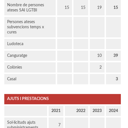
Nombre de persones
15
15
19
15
ateses SAI LGTBI
Persones ateses
subvencions temps x
cures
Ludoteca
Canguratge
10
39
Colònies
2
Casal
3
AJUTS I PRESTACIONS
2021
2022
2023
2024
Sol·licituds ajuts
7
subministraments