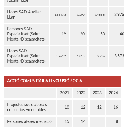
Auxiliar LLar
Hores SAD Auxiliar
2.975
1.654,92
1.290
1.956,5
LLar
Persones SAD
Especialitzat (Salut
19
20
50
40
Mental/Discapacitats)
Hores SAD
Especialitzat (Salut
3.573
1.969,2
1.815
2.736
Mental/Discapacitats)
ACCIÓ COMUNITÀRIA I INCLUSIÓ SOCIAL
2021
2022
2023
2024
Projectes sociolaborals
18
12
12
16
col·lectius vulnerables
Persones ateses mediació
15
14
8