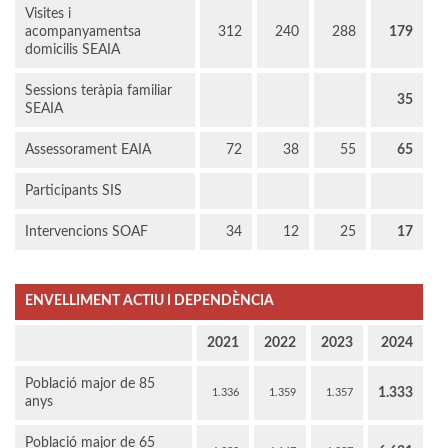
Visites i
acompanyamentsa
312
240
288
179
domicilis SEAIA
Sessions teràpia familiar
35
SEAIA
Assessorament EAIA
72
38
55
65
Participants SIS
Intervencions SOAF
34
12
25
17
ENVELLIMENT ACTIU I DEPENDÈNCIA
2021
2022
2023
2024
Població major de 85
1.333
1.336
1.359
1.357
anys
Població major de 65