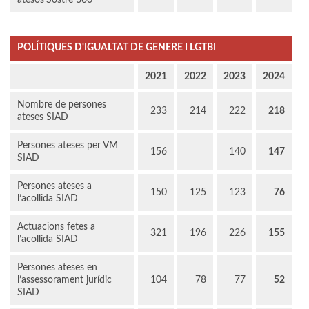
atesos
Sostre 360
POLÍTIQUES D'IGUALTAT DE GENERE I LGTBI
2021
2022
2023
2024
Nombre de persones
233
214
222
218
ateses SIAD
Persones ateses per VM
156
140
147
SIAD
Persones ateses a
150
125
123
76
l’acollida SIAD
Actuacions fetes a
321
196
226
155
l’acollida SIAD
Persones ateses en
l’assessorament jurídic
104
78
77
52
SIAD