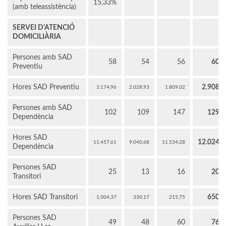
15,33%
(amb teleassistència)
SERVEI D'ATENCIÓ
DOMICILIÀRIA
Persones amb SAD
58
54
56
60
Preventiu
Hores SAD Preventiu
2.908
3.174,96
2.028,93
1.809,02
Persones amb SAD
102
109
147
129
Dependència
Hores SAD
12.024
11.457,61
9.040,68
11.534,28
Dependència
Persones SAD
25
13
16
20
Transitori
Hores SAD Transitori
650
1.004,37
330,17
215,75
Persones SAD
49
48
60
76