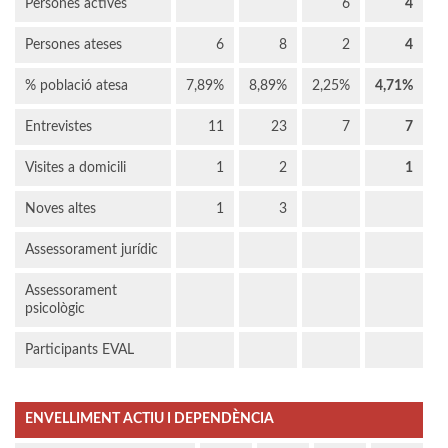
Persones actives
6
4
Persones ateses
6
8
2
4
% població atesa
7,89%
8,89%
2,25%
4,71%
Entrevistes
11
23
7
7
Visites a domicili
1
2
1
Noves altes
1
3
Assessorament jurídic
Assessorament
psicològic
Participants EVAL
ENVELLIMENT ACTIU I DEPENDÈNCIA