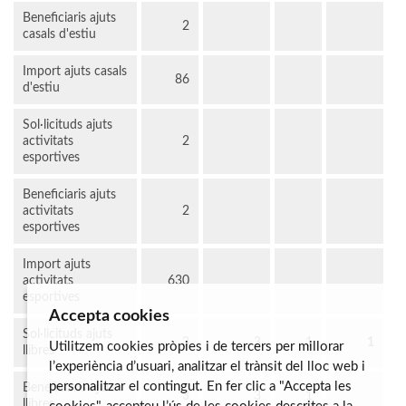
Beneficiaris ajuts
2
casals d'estiu
Import ajuts casals
86
d'estiu
Sol·licituds ajuts
activitats
2
esportives
Beneficiaris ajuts
activitats
2
esportives
Import ajuts
activitats
630
esportives
Accepta cookies
Sol·licituds ajuts
3
3
1
1
Utilitzem cookies pròpies i de tercers per millorar
llibres
l’experiència d’usuari, analitzar el trànsit del lloc web i
personalitzar el contingut. En fer clic a "Accepta les
Beneficiaris ajuts
3
3
1
llibres