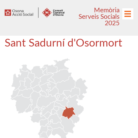
Anar
Anar
Memòria
al
al
Menú
Serveis Socials
menú
contingut
2025
principal
Sant Sadurní d'Osormort