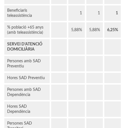
Beneficiaris
1
1
1
teleassistència
% població +65 anys
5,88%
5,88%
6,25%
(amb teleassistència)
SERVEI D'ATENCIÓ
DOMICILIÀRIA
Persones amb SAD
Preventiu
Hores SAD Preventiu
Persones amb SAD
Dependència
Hores SAD
Dependència
Persones SAD