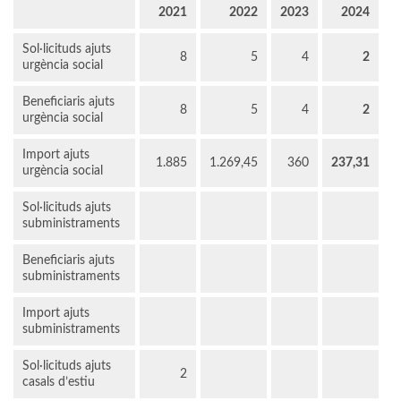
2021
2022
2023
2024
Sol·licituds ajuts
8
5
4
2
urgència social
Beneficiaris ajuts
8
5
4
2
urgència social
Import ajuts
1.885
1.269,45
360
237,31
urgència social
Sol·licituds ajuts
subministraments
Beneficiaris ajuts
subministraments
Import ajuts
subministraments
Sol·licituds ajuts
2
casals d’estiu