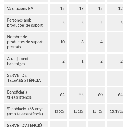
Valoracions BAT
15
13
15
12
Persones amb
5
5
2
5
productes de suport
Nombre de
productes de suport
10
8
4
prestats
Arranjaments
2
1
2
2
habitatges
SERVEI DE
TELEASSISTÈNCIA
Beneficiaris
64
55
60
64
teleassistència
% població +65 anys
12,19%
13,50%
11,02%
11,43%
(amb teleassistència)
SERVEI D'ATENCIÓ