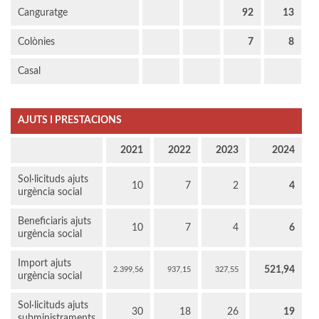
Canguratge
92
13
Colònies
7
8
Casal
AJUTS I PRESTACIONS
2021
2022
2023
2024
Sol·licituds ajuts
10
7
2
4
urgència social
Beneficiaris ajuts
10
7
4
6
urgència social
Import ajuts
521,94
2.399,56
937,15
327,55
urgència social
Sol·licituds ajuts
30
18
26
19
subministraments