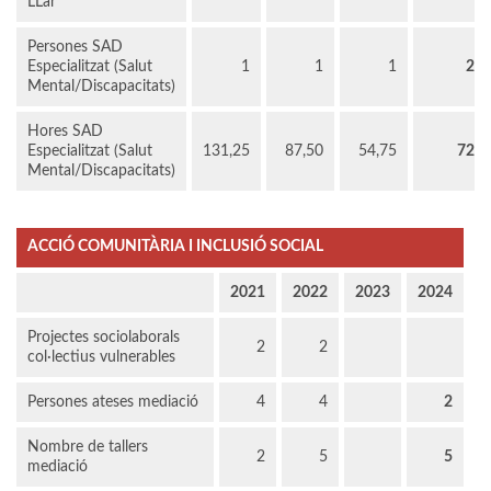
LLar
Persones SAD
Especialitzat (Salut
1
1
1
2
Mental/Discapacitats)
Hores SAD
Especialitzat (Salut
131,25
87,50
54,75
72
Mental/Discapacitats)
ACCIÓ COMUNITÀRIA I INCLUSIÓ SOCIAL
2021
2022
2023
2024
Projectes sociolaborals
2
2
col·lectius vulnerables
Persones ateses mediació
4
4
2
Nombre de tallers
2
5
5
mediació