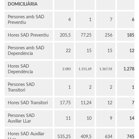
DOMICILIÀRIA
Persones amb SAD
4
1
7
6
Preventiu
Hores SAD Preventiu
205,5
77,25
256
185
Persones amb SAD
22
15
15
12
Dependència
Hores SAD
1.278
2.083
1.151,69
1.367,01
Dependència
Persones SAD
1
2
2
1
Transitori
Hores SAD Transitori
17,75
11,24
12
7
Persones SAD
11
10
9
14
Auxiliar LLar
Hores SAD Auxiliar
535,25
409,5
634
745