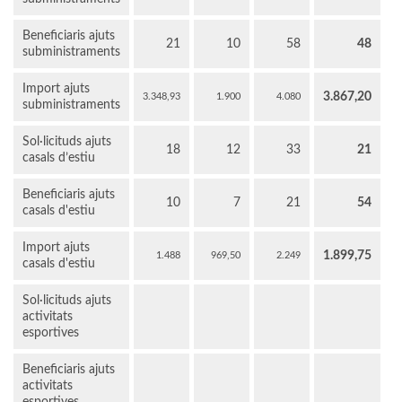
Beneficiaris ajuts
21
10
58
48
subministraments
Import ajuts
3.867,20
3.348,93
1.900
4.080
subministraments
Sol·licituds ajuts
18
12
33
21
casals d’estiu
Beneficiaris ajuts
10
7
21
54
casals d'estiu
Import ajuts
1.899,75
1.488
969,50
2.249
casals d'estiu
Sol·licituds ajuts
activitats
esportives
Beneficiaris ajuts
activitats