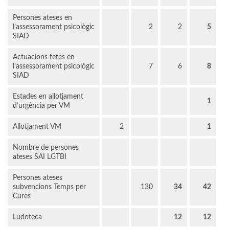
Persones ateses en
l’assessorament psicològic
2
2
5
SIAD
Actuacions fetes en
l’assessorament psicològic
7
6
8
SIAD
Estades en allotjament
1
d’urgència per VM
Allotjament VM
2
1
Nombre de persones
ateses SAI LGTBI
Persones ateses
subvencions Temps per
130
34
42
Cures
Ludoteca
12
12