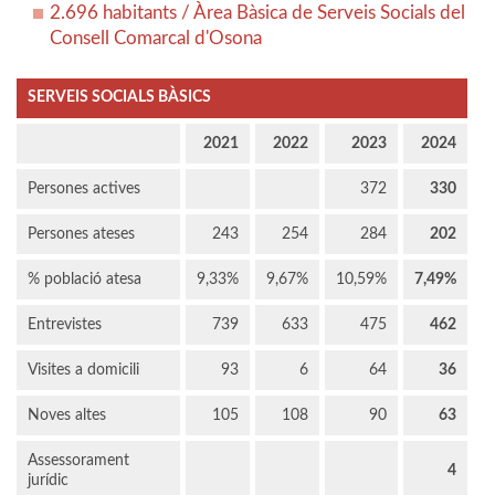
2.696 habitants / Àrea Bàsica de Serveis Socials del
Consell Comarcal d'Osona
SERVEIS SOCIALS BÀSICS
2021
2022
2023
2024
Persones actives
372
330
Persones ateses
243
254
284
202
% població atesa
9,33%
9,67%
10,59%
7,49%
Entrevistes
739
633
475
462
Visites a domicili
93
6
64
36
Noves altes
105
108
90
63
Assessorament
4
jurídic