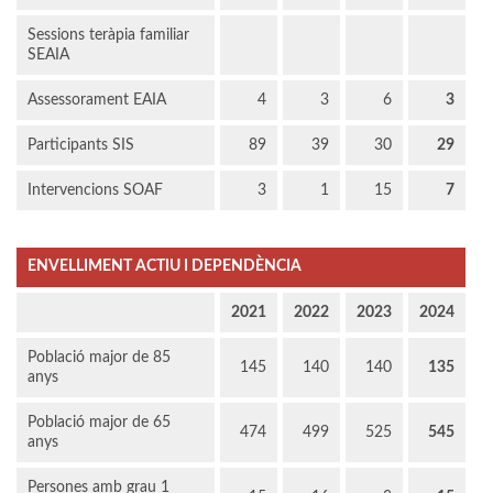
Sessions teràpia familiar
SEAIA
Assessorament EAIA
4
3
6
3
Participants SIS
89
39
30
29
Intervencions SOAF
3
1
15
7
ENVELLIMENT ACTIU I DEPENDÈNCIA
2021
2022
2023
2024
Població major de 85
145
140
140
135
anys
Població major de 65
474
499
525
545
anys
Persones amb grau 1