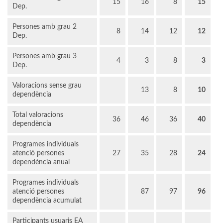
15
16
8
15
Dep.
Persones amb grau 2
8
14
12
12
Dep.
Persones amb grau 3
4
3
8
3
Dep.
Valoracions sense grau
13
8
10
dependència
Total valoracions
36
46
36
40
dependència
Programes individuals
atenció persones
27
35
28
24
dependència anual
Programes individuals
atenció persones
87
97
96
dependència acumulat
Participants usuaris EA