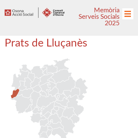
Anar
Anar
Memòria
al
al
Menú
Serveis Socials
menú
contingut
2025
principal
Prats de Lluçanès