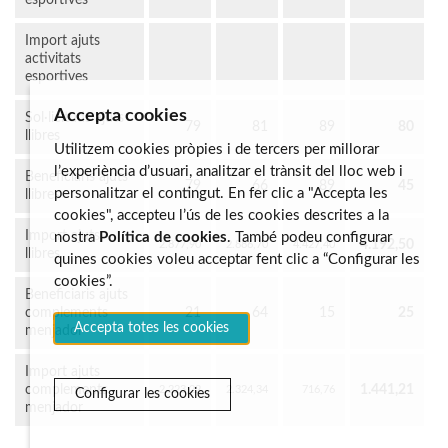
esportives
Import ajuts
activitats
esportives
Accepta cookies
Sol·licituds ajuts
79
81
89
80
llibres
Utilitzem cookies pròpies i de tercers per millorar
l’experiència d’usuari, analitzar el trànsit del lloc web i
Beneficiaris ajuts
79
66
89
45
personalitzar el contingut. En fer clic a "Accepta les
llibres
cookies", accepteu l’ús de les cookies descrites a la
Import ajuts
nostra
Política de cookies
. També podeu configurar
4.192,50
2.877,90
2.886,70
4.427,40
llibres
quines cookies voleu acceptar fent clic a “Configurar les
cookies”.
Beneficiaris ajuts
complements
21
64
15
25
Accepta totes les cookies
menjador
Import ajuts
complements
1.441,21
2.223,22
2.324,34
716,76
Configurar les cookies
menjador