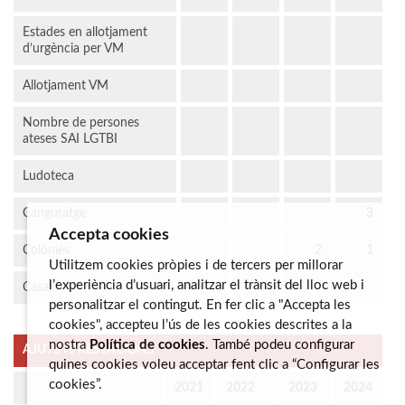
Estades en allotjament
d’urgència per VM
Allotjament VM
Nombre de persones
ateses SAI LGTBI
Ludoteca
Canguratge
3
Accepta cookies
Colònies
2
1
Utilitzem cookies pròpies i de tercers per millorar
l’experiència d’usuari, analitzar el trànsit del lloc web i
Casal
personalitzar el contingut. En fer clic a "Accepta les
cookies", accepteu l’ús de les cookies descrites a la
nostra
Política de cookies
. També podeu configurar
AJUTS I PRESTACIONS
quines cookies voleu acceptar fent clic a “Configurar les
cookies”.
2021
2022
2023
2024