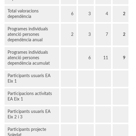
Total valoracions
6
3
4
2
dependència
Programes individuals
atenció persones
2
3
7
2
dependència anual
Programes individuals
atenció persones
6
11
9
dependència acumulat
Participants usuaris EA
Eix 1
Participacions activitats
EA Eix 1
Participants usuaris EA
Eix 2 i 3
Participants projecte
Soledat