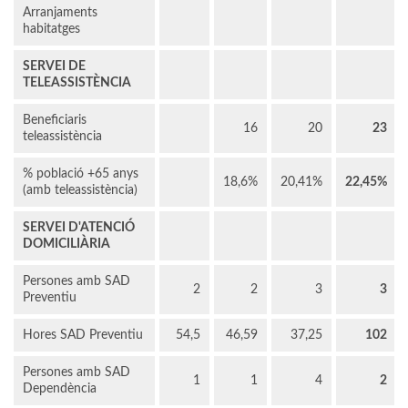
Arranjaments
habitatges
SERVEI DE
TELEASSISTÈNCIA
Beneficiaris
16
20
23
teleassistència
% població +65 anys
18,6%
20,41%
22,45%
(amb teleassistència)
SERVEI D'ATENCIÓ
DOMICILIÀRIA
Persones amb SAD
2
2
3
3
Preventiu
Hores SAD Preventiu
54,5
46,59
37,25
102
Persones amb SAD
1
1
4
2
Dependència