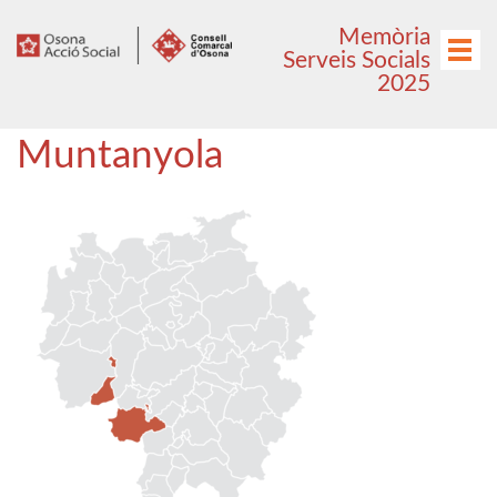
Anar
Anar
Memòria
al
al
Menú
Serveis Socials
menú
contingut
2025
principal
Muntanyola