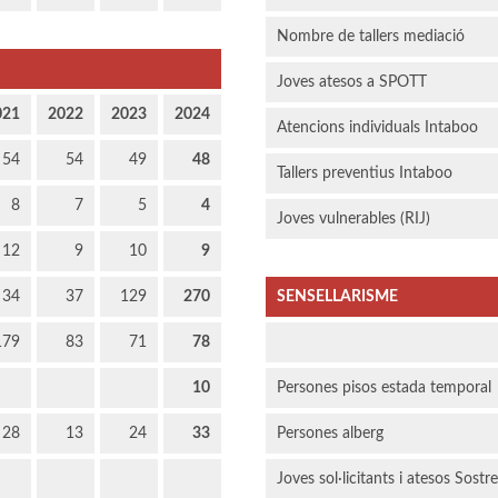
Nombre de tallers mediació
Joves atesos a SPOTT
021
2022
2023
2024
Atencions individuals Intaboo
54
54
49
48
Tallers preventius Intaboo
8
7
5
4
Joves vulnerables (RIJ)
12
9
10
9
34
37
129
270
SENSELLARISME
179
83
71
78
10
Persones pisos estada temporal
28
13
24
33
Persones alberg
Joves sol·licitants i atesos Sostr