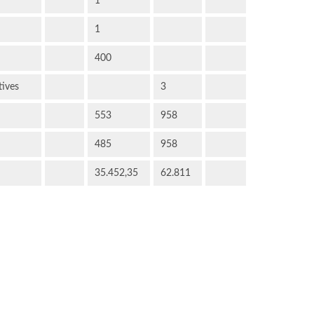
1
1
400
tives
3
553
958
485
958
35.452,35
62.811