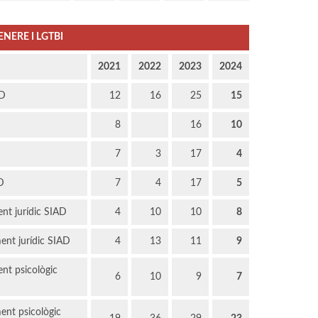
ENERE I LGTBI
2021
2022
2023
2024
AD
12
16
25
15
8
16
10
D
7
3
17
4
D
7
4
17
5
ent jurídic SIAD
4
10
10
8
ent jurídic SIAD
4
13
11
9
ent psicològic
6
10
9
7
ent psicològic