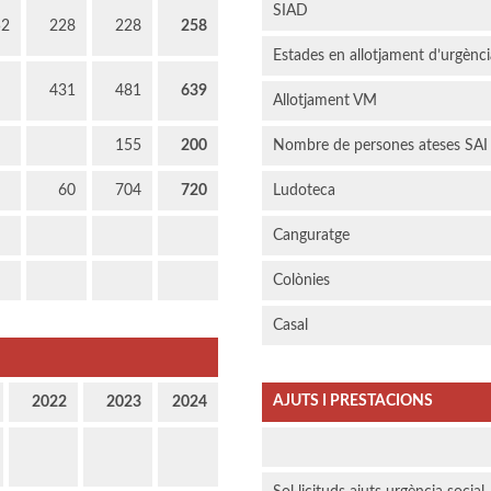
SIAD
52
228
228
258
Estades en allotjament d’urgènc
431
481
639
Allotjament VM
155
200
Nombre de persones ateses SAI
60
704
720
Ludoteca
Canguratge
Colònies
Casal
AJUTS I PRESTACIONS
2022
2023
2024