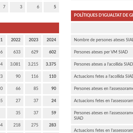
7
3
6
5
POLÍTIQUES D'IGUALTAT DE G
21
2022
2023
2024
Nombre de persones ateses SI
56
633
629
602
Persones ateses per VM SIAD
14
3.081
3.215
3.375
Persones ateses a l’acollida SIA
73
90
116
110
Actuacions fetes a l’acollida SIA
90
66
85
90
Persones ateses en l’assessoram
65
27
37
24
Actuacions fetes en l’assessoram
35
37
59
Persones ateses en l’assessoram
SIAD
44
218
275
283
Actuacions fetes en l’assessoram