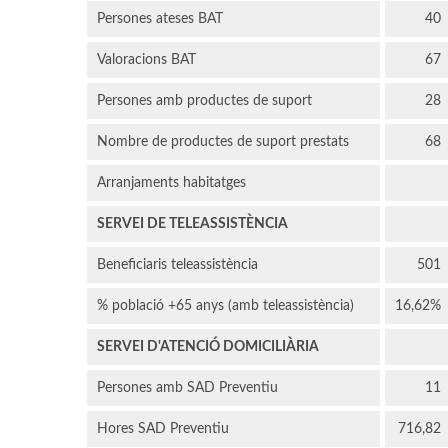
Persones ateses BAT
40
Valoracions BAT
67
Persones amb productes de suport
28
Nombre de productes de suport prestats
68
Arranjaments habitatges
SERVEI DE TELEASSISTÈNCIA
Beneficiaris teleassistència
501
% població +65 anys (amb teleassistència)
16,62%
SERVEI D'ATENCIÓ DOMICILIÀRIA
Persones amb SAD Preventiu
11
Hores SAD Preventiu
716,82