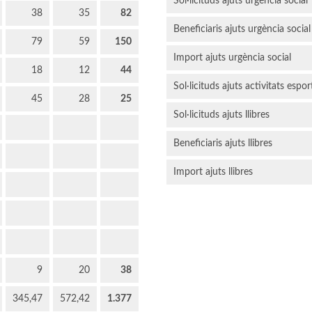
Sol·licituds ajuts urgència social
38
35
82
Beneficiaris ajuts urgència social
79
59
150
Import ajuts urgència social
18
12
44
Sol·licituds ajuts activitats espor
45
28
25
Sol·licituds ajuts llibres
Beneficiaris ajuts llibres
Import ajuts llibres
9
20
38
345,47
572,42
1.377