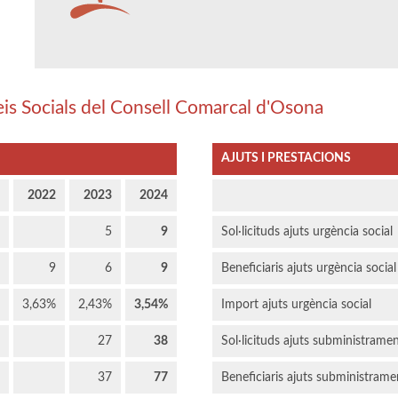
eis Socials del Consell Comarcal d'Osona
AJUTS I PRESTACIONS
2022
2023
2024
5
9
Sol·licituds ajuts urgència social
9
6
9
Beneficiaris ajuts urgència social
3,63%
2,43%
3,54%
Import ajuts urgència social
27
38
Sol·licituds ajuts subministrame
37
77
Beneficiaris ajuts subministrame