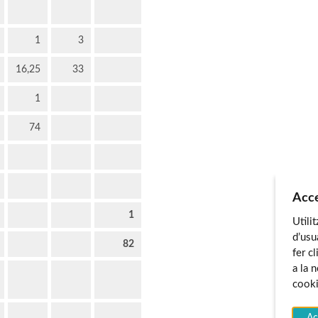
1
3
16,25
33
1
74
Acce
1
Utili
d’usu
82
fer c
a la 
cooki