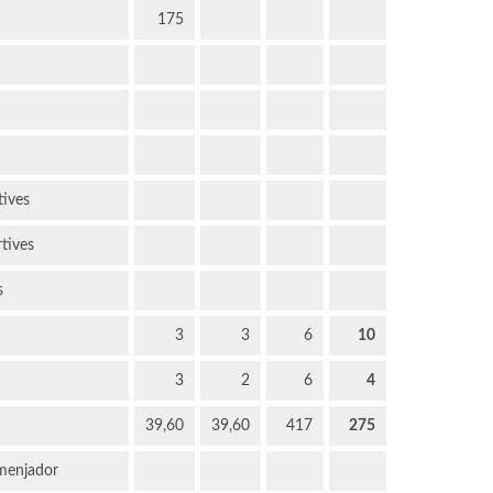
175
tives
rtives
s
3
3
6
10
3
2
6
4
39,60
39,60
417
275
 menjador