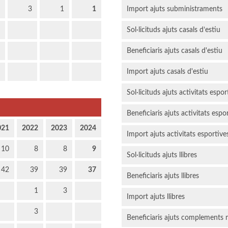
3
1
1
Import ajuts subministraments
Sol·licituds ajuts casals d’estiu
Beneficiaris ajuts casals d'estiu
Import ajuts casals d'estiu
Sol·licituds ajuts activitats espor
Beneficiaris ajuts activitats espo
021
2022
2023
2024
Import ajuts activitats esportive
10
8
8
9
Sol·licituds ajuts llibres
42
39
39
37
Beneficiaris ajuts llibres
1
3
Import ajuts llibres
3
Beneficiaris ajuts complements