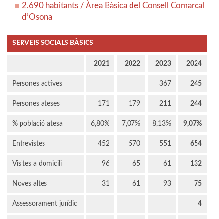
2.690 habitants / Àrea Bàsica del Consell Comarcal
d’Osona
SERVEIS SOCIALS BÀSICS
2021
2022
2023
2024
Persones actives
367
245
Persones ateses
171
179
211
244
% població atesa
6,80%
7,07%
8,13%
9,07%
Entrevistes
452
570
551
654
Visites a domicili
96
65
61
132
Noves altes
31
61
93
75
Assessorament jurídic
4