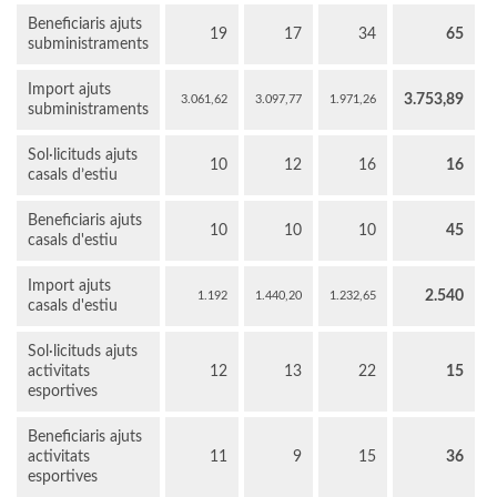
Beneficiaris ajuts
19
17
34
65
subministraments
Import ajuts
3.753,89
3.061,62
3.097,77
1.971,26
subministraments
Sol·licituds ajuts
10
12
16
16
casals d’estiu
Beneficiaris ajuts
10
10
10
45
casals d'estiu
Import ajuts
2.540
1.192
1.440,20
1.232,65
casals d'estiu
Sol·licituds ajuts
activitats
12
13
22
15
esportives
Beneficiaris ajuts
activitats
11
9
15
36
esportives