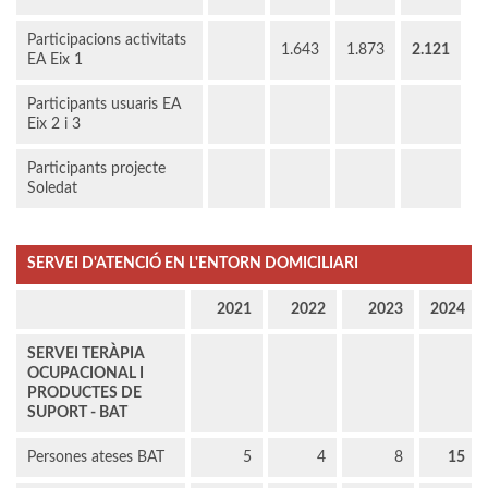
Participacions activitats
1.643
1.873
2.121
EA Eix 1
Participants usuaris EA
Eix 2 i 3
Participants projecte
Soledat
SERVEI D'ATENCIÓ EN L'ENTORN DOMICILIARI
2021
2022
2023
2024
SERVEI TERÀPIA
OCUPACIONAL I
PRODUCTES DE
SUPORT - BAT
Persones ateses BAT
5
4
8
15