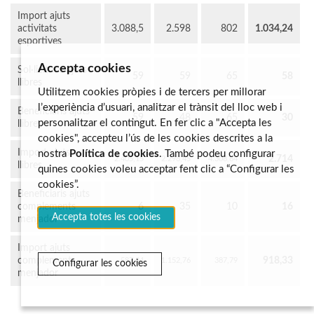
Import ajuts
activitats
3.088,5
2.598
802
1.034,24
esportives
Accepta cookies
Sol·licituds ajuts
59
59
65
58
llibres
Utilitzem cookies pròpies i de tercers per millorar
l’experiència d’usuari, analitzar el trànsit del lloc web i
Beneficiaris ajuts
59
48
65
30
personalitzar el contingut. En fer clic a "Accepta les
llibres
cookies", accepteu l’ús de les cookies descrites a la
Import ajuts
nostra
Política de cookies
. També podeu configurar
2.714
2.405,15
2.298,45
4.308,84
llibres
quines cookies voleu acceptar fent clic a “Configurar les
cookies”.
Beneficiaris ajuts
complements
6
35
10
16
Accepta totes les cookies
menjador
Import ajuts
complements
918,33
587,34
1.152,76
387,79
Configurar les cookies
menjador