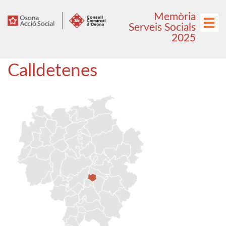
Anar
Anar
Memòria
al
al
Menú
Serveis Socials
menú
contingut
2025
principal
Calldetenes