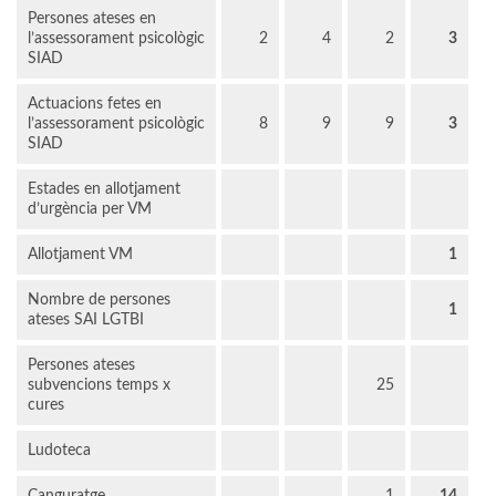
Persones ateses en
l’assessorament psicològic
2
4
2
3
SIAD
Actuacions fetes en
l’assessorament psicològic
8
9
9
3
SIAD
Estades en allotjament
d’urgència per VM
Allotjament VM
1
Nombre de persones
1
ateses SAI LGTBI
Persones ateses
subvencions temps x
25
cures
Ludoteca