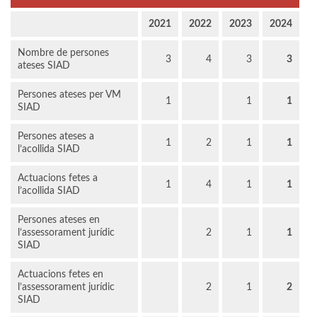
2021
2022
2023
2024
Nombre de persones
3
4
3
3
ateses SIAD
Persones ateses per VM
1
1
1
SIAD
Persones ateses a
1
2
1
1
l’acollida SIAD
Actuacions fetes a
1
4
1
1
l’acollida SIAD
Persones ateses en
l’assessorament jurídic
2
1
1
SIAD
Actuacions fetes en
l’assessorament jurídic
2
1
2
SIAD