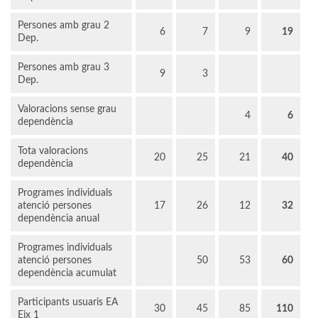
Persones amb grau 2
6
7
9
19
Dep.
Persones amb grau 3
9
3
Dep.
Valoracions sense grau
4
6
dependència
Tota valoracions
20
25
21
40
dependència
Programes individuals
atenció persones
17
26
12
32
dependència anual
Programes individuals
atenció persones
50
53
60
dependència acumulat
Participants usuaris EA
30
45
85
110
Eix 1