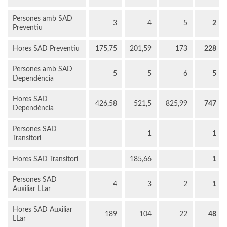
Persones amb SAD
3
4
5
2
Preventiu
Hores SAD Preventiu
175,75
201,59
173
228
Persones amb SAD
5
5
6
5
Dependència
Hores SAD
426,58
521,5
825,99
747
Dependència
Persones SAD
1
1
Transitori
Hores SAD Transitori
185,66
1
Persones SAD
4
3
2
1
Auxiliar LLar
Hores SAD Auxiliar
189
104
22
48
LLar