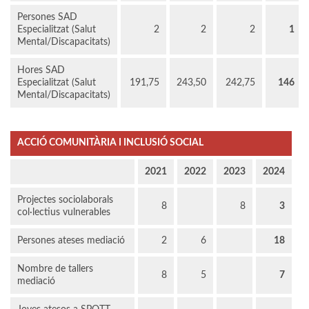
Persones SAD
Especialitzat (Salut
2
2
2
1
Mental/Discapacitats)
Hores SAD
Especialitzat (Salut
191,75
243,50
242,75
146
Mental/Discapacitats)
ACCIÓ COMUNITÀRIA I INCLUSIÓ SOCIAL
2021
2022
2023
2024
Projectes sociolaborals
8
8
3
col·lectius vulnerables
Persones ateses mediació
2
6
18
Nombre de tallers
8
5
7
mediació