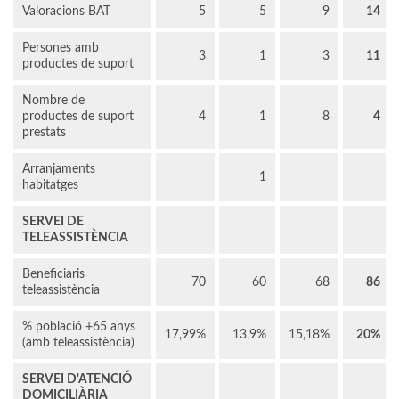
Valoracions BAT
5
5
9
14
Persones amb
3
1
3
11
productes de suport
Nombre de
productes de suport
4
1
8
4
prestats
Arranjaments
1
habitatges
SERVEI DE
TELEASSISTÈNCIA
Beneficiaris
70
60
68
86
teleassistència
% població +65 anys
17,99%
13,9%
15,18%
20%
(amb teleassistència)
SERVEI D'ATENCIÓ
DOMICILIÀRIA