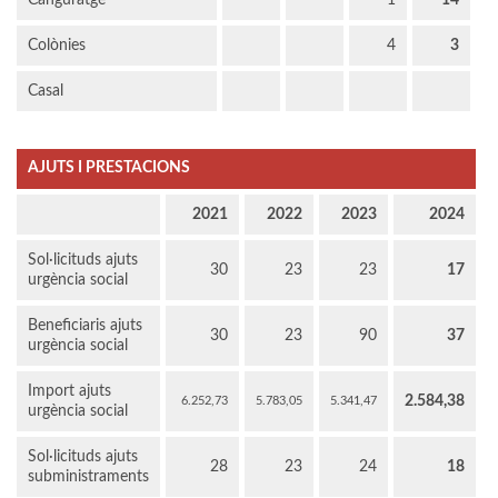
Canguratge
1
14
Colònies
4
3
Casal
AJUTS I PRESTACIONS
2021
2022
2023
2024
Sol·licituds ajuts
30
23
23
17
urgència social
Beneficiaris ajuts
30
23
90
37
urgència social
Import ajuts
2.584,38
6.252,73
5.783,05
5.341,47
urgència social
Sol·licituds ajuts
28
23
24
18
subministraments