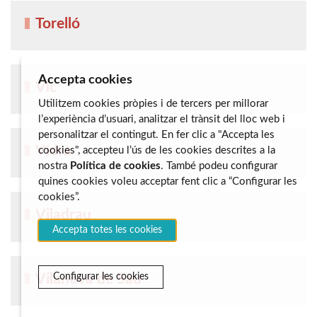
Torelló
Accepta cookies
Vic
Utilitzem cookies pròpies i de tercers per millorar
l’experiència d’usuari, analitzar el trànsit del lloc web i
personalitzar el contingut. En fer clic a "Accepta les
Vidrà
cookies", accepteu l’ús de les cookies descrites a la
nostra
Política de cookies
. També podeu configurar
quines cookies voleu acceptar fent clic a “Configurar les
cookies”.
Viladrau
Accepta totes les cookies
Vilanova de Sau
Configurar les cookies