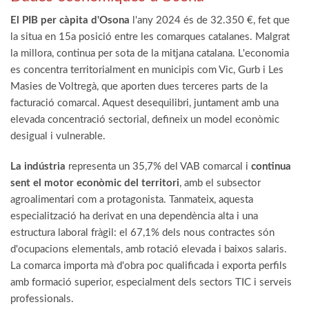
El PIB per càpita d'Osona
l'any 2024 és de 32.350 €, fet que
la situa en 15a posició entre les comarques catalanes. Malgrat
la millora, continua per sota de la mitjana catalana. L'economia
es concentra territorialment en municipis com Vic, Gurb i Les
Masies de Voltregà, que aporten dues terceres parts de la
facturació comarcal. Aquest desequilibri, juntament amb una
elevada concentració sectorial, defineix un model econòmic
desigual i vulnerable.
La indústria
representa un 35,7% del VAB comarcal i
continua
sent el motor econòmic del territori
, amb el subsector
agroalimentari com a protagonista. Tanmateix, aquesta
especialització ha derivat en una dependència alta i una
estructura laboral fràgil: el 67,1% dels nous contractes són
d'ocupacions elementals, amb rotació elevada i baixos salaris.
La comarca importa mà d'obra poc qualificada i exporta perfils
amb formació superior, especialment dels sectors TIC i serveis
professionals.