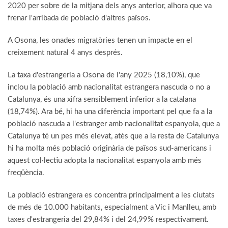
2020 per sobre de la mitjana dels anys anterior, alhora que va
frenar l'arribada de població d'altres països.
A Osona, les onades migratòries tenen un impacte en el
creixement natural 4 anys després.
La taxa d'estrangeria a Osona de l'any 2025 (18,10%), que
inclou la població amb nacionalitat estrangera nascuda o no a
Catalunya, és una xifra sensiblement inferior a la catalana
(18,74%). Ara bé, hi ha una diferència important pel que fa a la
població nascuda a l'estranger amb nacionalitat espanyola, que a
Catalunya té un pes més elevat, atès que a la resta de Catalunya
hi ha molta més població originària de països sud-americans i
aquest col·lectiu adopta la nacionalitat espanyola amb més
freqüència.
La població estrangera es concentra principalment a les ciutats
de més de 10.000 habitants, especialment a Vic i Manlleu, amb
taxes d'estrangeria del 29,84% i del 24,99% respectivament.