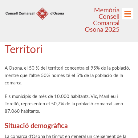
Anar
Anar
Memòria
al
al
Menú
Consell
menú
contingut
Comarcal
principal
Osona 2025
Territori
A Osona, el 50 % del territori concentra el 95% de la població,
mentre que l'altre 50% només té el 5% de la població de la
comarca.
Els municipis de més de 10.000 habitants, Vic, Manlleu i
Torelló, representen el 50,7% de la població comarcal, amb
87.060 habitants.
Situació demogràfica
La comarca d'Osona ha tingut en general un creixement de la