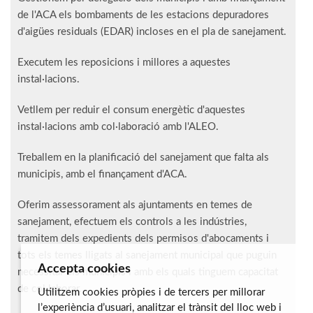
de l'ACA els bombaments de les estacions depuradores
d'aigües residuals (EDAR) incloses en el pla de sanejament.
Executem les reposicions i millores a aquestes
instal·lacions.
Vetllem per reduir el consum energètic d'aquestes
instal·lacions amb col·laboració amb l'ALEO.
Treballem en la planificació del sanejament que falta als
municipis, amb el finançament d'ACA.
Oferim assessorament als ajuntaments en temes de
sanejament, efectuem els controls a les indústries,
tramitem dels expedients dels permisos d'abocaments i
tots els temes lligats al sanejament municipal que puguin
Accepta cookies
necessitar els municipis i amb els quals tinguem capacitat
de col·laborar.
Utilitzem cookies pròpies i de tercers per millorar
l’experiència d’usuari, analitzar el trànsit del lloc web i