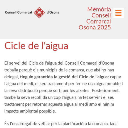
Anar
Anar
Memòria
al
al
Menú
Consell
menú
contingut
Comarcal
principal
Osona 2025
Cicle de l'aigua
El servei del Cicle de l'aigua del Consell Comarcal d'Osona
treballa perquè els municipis de la comarca, que així ho han
delegat,
tinguin garantida la gestió del Cicle de l'aigua:
captar
l'aigua del medi, el seu tractament per fer-ne una aigua potable i
la seva distribució perquè surti per les aixetes. Posteriorment,
també la seva recollida un cop l'aigua s'ha fet servir i el seu
tractament per retornar aquesta aigua al medi amb el mínim
impacte ambiental possible.
És l'encarregat de vetllar per la planificació a la comarca, tant