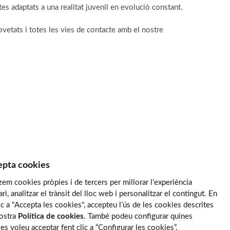
s adaptats a una realitat juvenil en evolució constant.
vetats i totes les vies de contacte amb el nostre
pta cookies
tzem cookies pròpies i de tercers per millorar l’experiència
ari, analitzar el trànsit del lloc web i personalitzar el contingut. En
lic a "Accepta les cookies", accepteu l’ús de les cookies descrites
nostra
Política de cookies
. També podeu configurar quines
es voleu acceptar fent clic a “Configurar les cookies”.