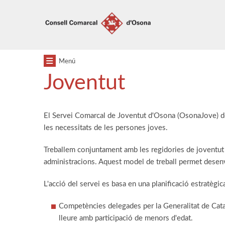
Anar
Anar
al
al
menú
contingut
principal
Menú
Joventut
El Servei Comarcal de Joventut d'Osona (OsonaJove) don
les necessitats de les persones joves.
Treballem conjuntament amb les regidories de joventut i 
administracions. Aquest model de treball permet desenvo
L'acció del servei es basa en una planificació estratègic
Competències delegades per la Generalitat de Catalu
lleure amb participació de menors d'edat.