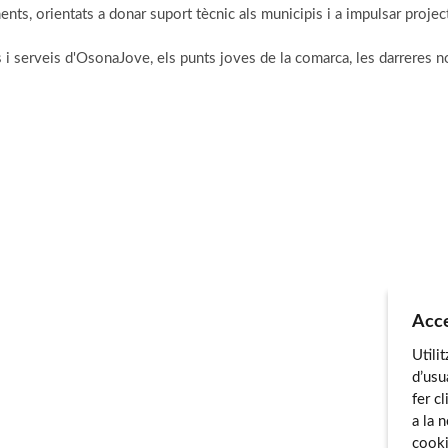
, orientats a donar suport tècnic als municipis i a impulsar projecte
i serveis d'OsonaJove, els punts joves de la comarca, les darreres no
Acce
Utili
d’usu
fer c
a la 
cooki