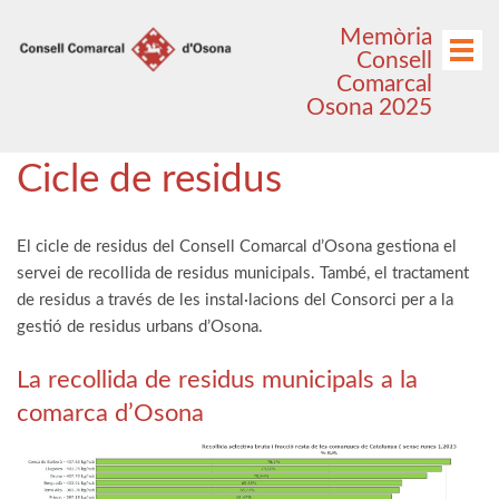
Anar
Anar
Memòria
al
al
Menú
Consell
menú
contingut
Comarcal
principal
Osona 2025
Cicle de residus
El cicle de residus del Consell Comarcal d’Osona gestiona el
servei de recollida de residus municipals. També, el tractament
de residus a través de les instal·lacions del Consorci per a la
gestió de residus urbans d’Osona.
La recollida de residus municipals a la
comarca d’Osona