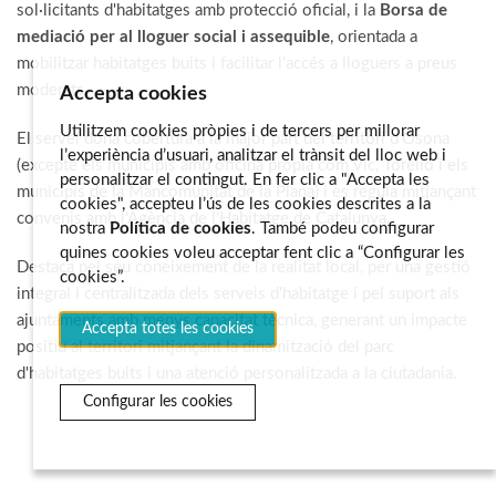
sol·licitants d'habitatges amb protecció oficial, i la
Borsa de
mediació per al lloguer social i assequible
, orientada a
mobilitzar habitatges buits i facilitar l'accés a lloguers a preus
moderats.
Accepta cookies
Utilitzem cookies pròpies i de tercers per millorar
El servei dona cobertura a la major part del territori d'Osona
l’experiència d’usuari, analitzar el trànsit del lloc web i
(excepte els municipis amb oficina pròpia com Vic, Torelló i els
personalitzar el contingut. En fer clic a "Accepta les
municipis de la Mancomunitat de la Plana) i es regula mitjançant
cookies", accepteu l’ús de les cookies descrites a la
convenis amb l'Agència de l'Habitatge de Catalunya.
nostra
Política de cookies
. També podeu configurar
quines cookies voleu acceptar fent clic a “Configurar les
Destaca pel seu coneixement de la realitat local, per una gestió
cookies”.
integral i centralitzada dels serveis d'habitatge i pel suport als
ajuntaments amb menys capacitat tècnica, generant un impacte
Accepta totes les cookies
positiu al territori mitjançant la dinamització del parc
d'habitatges buits i una atenció personalitzada a la ciutadania.
Configurar les cookies