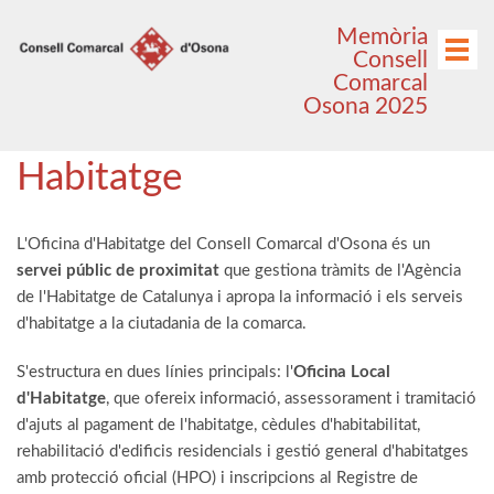
Anar
Anar
Memòria
al
al
Menú
Consell
menú
contingut
Comarcal
principal
Osona 2025
Habitatge
L'Oficina d'Habitatge del Consell Comarcal d'Osona és un
servei públic de proximitat
que gestiona tràmits de l'Agència
de l'Habitatge de Catalunya i apropa la informació i els serveis
d'habitatge a la ciutadania de la comarca.
S'estructura en dues línies principals: l'
Oficina Local
d'Habitatge
, que ofereix informació, assessorament i tramitació
d'ajuts al pagament de l'habitatge, cèdules d'habitabilitat,
rehabilitació d'edificis residencials i gestió general d'habitatges
amb protecció oficial (HPO) i inscripcions al Registre de