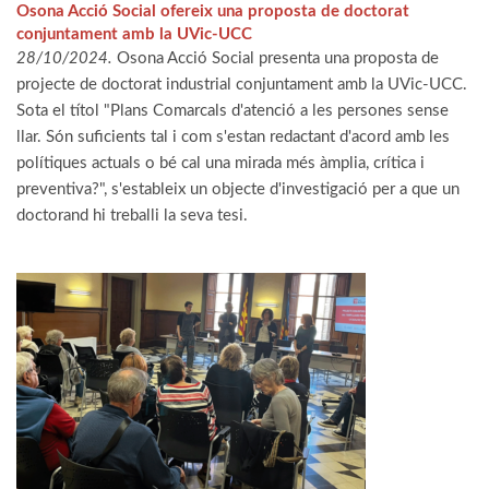
Osona Acció Social ofereix una proposta de doctorat
conjuntament amb la UVic-UCC
28/10/2024.
Osona Acció Social presenta una proposta de
projecte de doctorat industrial conjuntament amb la UVic-UCC.
Sota el títol "Plans Comarcals d'atenció a les persones sense
llar. Són suficients tal i com s'estan redactant d'acord amb les
polítiques actuals o bé cal una mirada més àmplia, crítica i
preventiva?", s'estableix un objecte d'investigació per a que un
doctorand hi treballi la seva tesi.