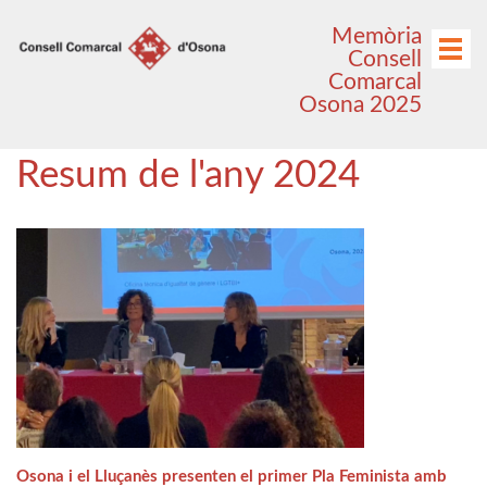
Anar
Anar
Memòria
al
al
Menú
Consell
menú
contingut
Comarcal
principal
Osona 2025
Resum de l'any 2024
Osona i el Lluçanès presenten el primer Pla Feminista amb