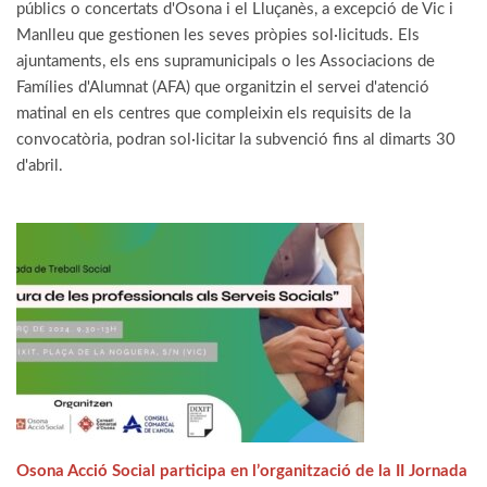
públics o concertats d'Osona i el Lluçanès, a excepció de Vic i
Manlleu que gestionen les seves pròpies sol·licituds. Els
ajuntaments, els ens supramunicipals o les Associacions de
Famílies d'Alumnat (AFA) que organitzin el servei d'atenció
matinal en els centres que compleixin els requisits de la
convocatòria, podran sol·licitar la subvenció fins al dimarts 30
d'abril.
Osona Acció Social participa en l’organització de la II Jornada