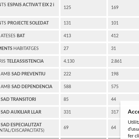
NTS
ESPAIS ACTIVA'T EIX 2 i
125
169
NTS
PROJECTE SOLEDAT
131
101
 ATESES
BAT
413
412
MENTS
HABITATGES
27
31
RIS
TELEASSISTENCIA
4.130
2.861
S AMB
SAD PREVENTIU
222
198
S AMB
SAD DEPENDENCIA
588
575
S
SAD TRANSITORI
85
44
Acce
S
SAD AUXILIAR LLAR
331
317
Utili
S
SAD ESPECIALITZAT
69
64
d’usu
NTAL/DISCAPACITATS)
fer c