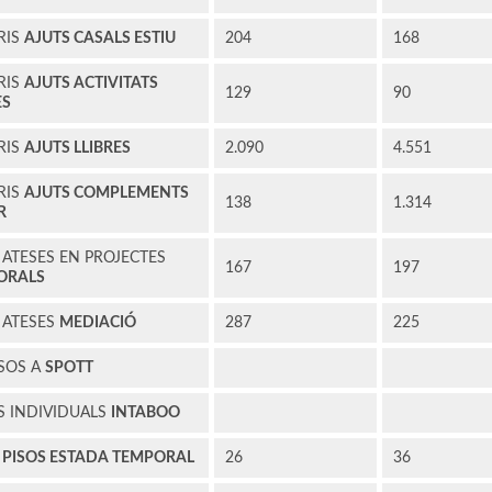
RIS
AJUTS CASALS ESTIU
204
168
RIS
AJUTS ACTIVITATS
129
90
ES
RIS
AJUTS LLIBRES
2.090
4.551
RIS
AJUTS COMPLEMENTS
138
1.314
R
ATESES EN PROJECTES
167
197
ORALS
 ATESES
MEDIACIÓ
287
225
ESOS A
SPOTT
S INDIVIDUALS
INTABOO
S
PISOS ESTADA TEMPORAL
26
36