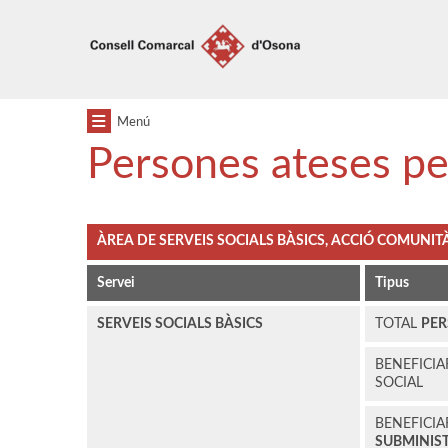
Anar
Anar
al
al
menú
contingut
principal
Menú
Persones ateses pe
ÀREA DE SERVEIS SOCIALS BÀSICS, ACCIÓ COMUNITÀ
Servei
Tipus
SERVEIS SOCIALS BÀSICS
TOTAL
PER
BENEFICIA
SOCIAL
BENEFICIA
SUBMINIS