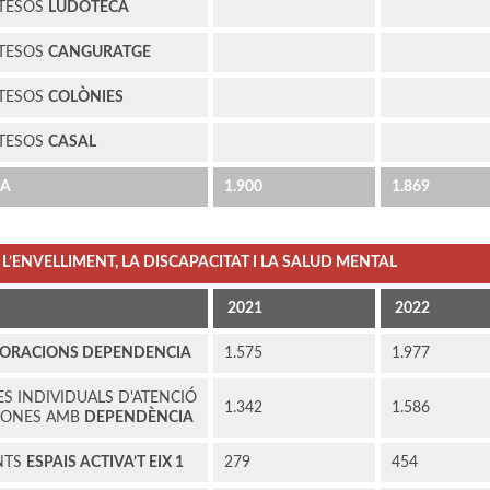
ATESOS
LUDOTECA
ATESOS
CANGURATGE
ATESOS
COLÒNIES
ATESOS
CASAL
EA
1.900
1.869
L’ENVELLIMENT, LA DISCAPACITAT I LA SALUD MENTAL
2021
2022
ORACIONS DEPENDENCIA
1.575
1.977
S INDIVIDUALS D'ATENCIÓ
1.342
1.586
RSONES AMB
DEPENDÈNCIA
NTS
ESPAIS ACTIVA’T EIX 1
279
454