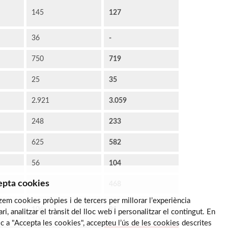
145
127
36
-
750
719
25
35
2.921
3.059
248
233
625
582
56
104
pta cookies
289
468
tzem cookies pròpies i de tercers per millorar l’experiència
106
91
ari, analitzar el trànsit del lloc web i personalitzar el contingut. En
lic a "Accepta les cookies", accepteu l’ús de les cookies descrites