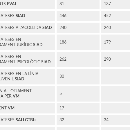
NTS
EVAL
81
137
 ATESES
SIAD
446
452
ATESES A L'ACOLLIDA
SIAD
240
240
ATESES EN
186
179
ORAMENT JURÍDIC
SIAD
ATESES EN
262
290
ORAMENT PSICOLÒGIC
SIAD
ATESES EN LA LÍNIA
30
JUVENIL
SIAD
EN ALLOTJAMENT
5
IA PER
VM
ENT
VM
17
 ATESES
SAI LGTBI+
32
34