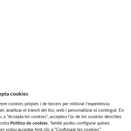
pta cookies
tzem cookies pròpies i de tercers per millorar l’experiència
ari, analitzar el trànsit del lloc web i personalitzar el contingut. En
lic a "Accepta les cookies", accepteu l’ús de les cookies descrites
nostra
Política de cookies
. També podeu configurar quines
es voleu acceptar fent clic a “Configurar les cookies”.