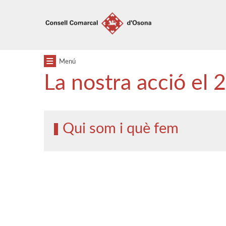
Anar
Anar
al
al
menú
contingut
principal
Menú
La nostra acció el 
Qui som i què fem