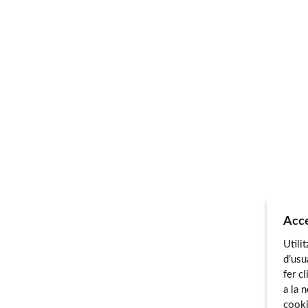
Acce
Utili
d’usu
fer c
a la 
cooki