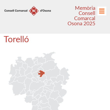
Anar
Anar
Memòria
al
al
Menú
Consell
menú
contingut
Comarcal
principal
Osona 2025
Torelló