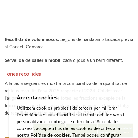
Recollida de voluminosos:
Segons demanda amb trucada prèvia
al Consell Comarcal.
Servei de deixalleria mòbil
: cada dijous a un barri diferent.
Tones recollides
A la taula següent es mostra la comparativa de la quantitat de
residus recollits l'any 2025 respecte el 2024. Cal destacar
Accepta cookies
l'augment de la recollida de totes les fraccions excepte de la
fracció resta que ha disminuït significativament. El percentatge
Utilitzem cookies pròpies i de tercers per millorar
de recollida selectiva ha augmentat del 73% al 84%.
l’experiència d’usuari, analitzar el trànsit del lloc web i
personalitzar el contingut. En fer clic a "Accepta les
cookies", accepteu l’ús de les cookies descrites a la
nostra
Política de cookies
. També podeu configurar