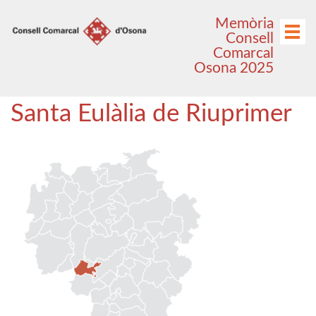
Anar
Anar
Memòria
al
al
Menú
Consell
menú
contingut
Comarcal
principal
Osona 2025
Santa Eulàlia de Riuprimer