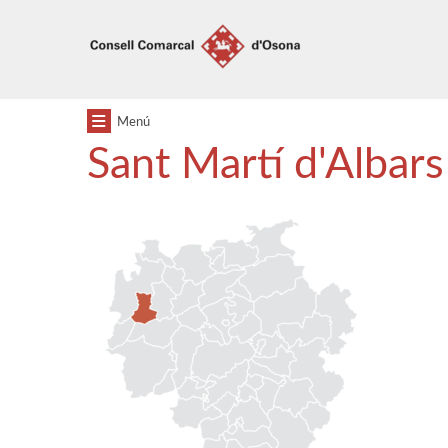
Anar
Anar
al
al
menú
contingut
principal
Menú
Sant Martí d'Albars