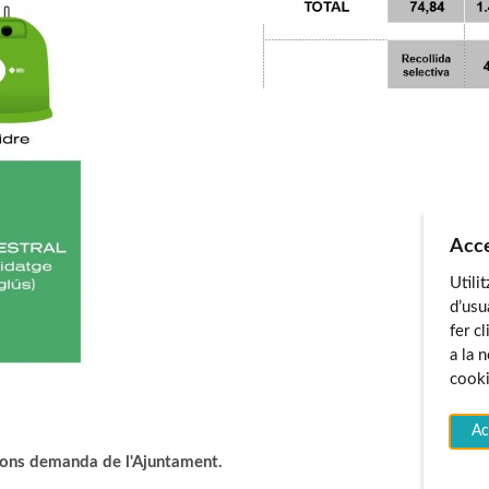
Acce
Utili
d’usu
fer c
a la 
cooki
Ac
gons demanda de l'Ajuntament.