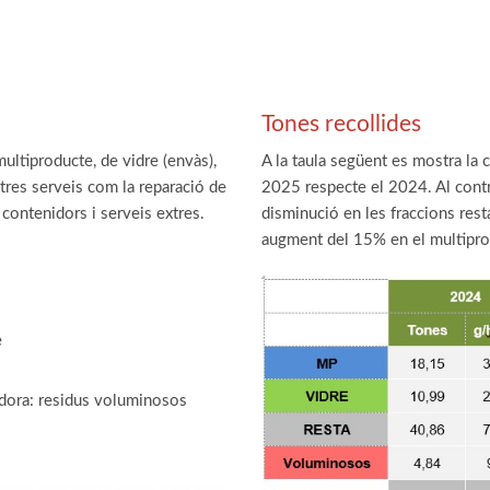
Tones recollides
ultiproducte, de vidre (envàs),
A la taula següent es mostra la c
ltres serveis com la reparació de
2025 respecte el 2024. Al contra
e contenidors i serveis extres.
disminució en les fraccions rest
augment del 15% en el multipro
e
adora: residus voluminosos