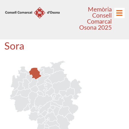
Anar
Anar
Memòria
al
al
Menú
Consell
menú
contingut
Comarcal
principal
Osona 2025
Sora