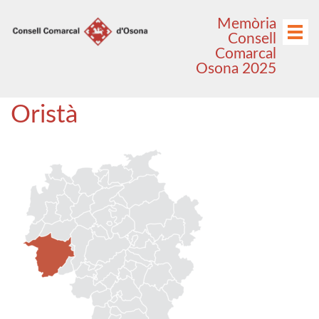
Anar
Anar
Memòria
al
al
Menú
Consell
menú
contingut
Comarcal
principal
Osona 2025
Oristà