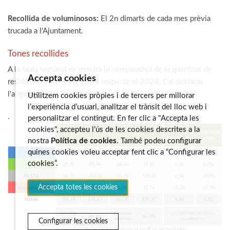
Recollida de voluminosos:
El 2n dimarts de cada mes prèvia
trucada a l'Ajuntament.
Tones recollides
A la taula següent es mostra la comparativa de la quantitat de
Accepta cookies
residus recollits l'any 2025 respecte el 2024. Cal destacar
l'augment de la fracció resta
Utilitzem cookies pròpies i de tercers per millorar
l’experiència d’usuari, analitzar el trànsit del lloc web i
.
personalitzar el contingut. En fer clic a "Accepta les
cookies", accepteu l’ús de les cookies descrites a la
nostra
Política de cookies
. També podeu configurar
quines cookies voleu acceptar fent clic a “Configurar les
cookies”.
Accepta totes les cookies
Configurar les cookies