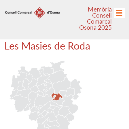
Anar
Anar
Memòria
al
al
Menú
Consell
menú
contingut
Comarcal
principal
Osona 2025
Les Masies de Roda