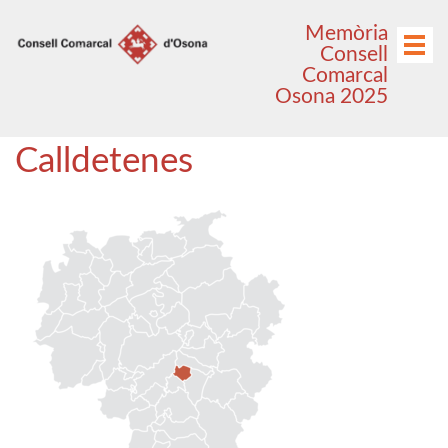
Anar
Anar
Memòria
al
al
Menú
Consell
menú
contingut
Comarcal
principal
Osona 2025
Calldetenes