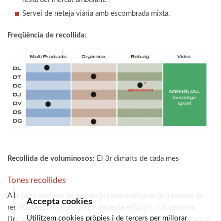
Servei de neteja viària amb escombrada mixta.
Freqüència de recollida:
Recollida de voluminosos:
El 3r dimarts de cada mes
Tones recollides
A la taula següent es mostra la comparativa de la quantitat de
Accepta cookies
residus recollits l'any 2025 respecte el 2024. Cal destacar
Utilitzem cookies pròpies i de tercers per millorar
l'increment de la fracció resta, en menys proporció de la fracció