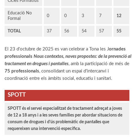
Cicles Formatius
Educació No
0
0
3
7
12
Formal
TOTAL
37
56
54
57
55
El 23 d'octubre de 2025 es van celebrar a Tona les J
ornades
professionals
Nous contextos, noves propostes: de la prevenció al
tractament en drogues i pantalles
, amb la participació de més de
75 professionals
, consolidant un espai d'intercanvi i
coordinació entre els àmbits social, educatiu i sanitari.
SPOTT
SPOTT és el servei especialitzat de tractament adreçat a joves
de 12 a 18 anys i a les seves famílies per abordar situacions de
consum de drogues i d'ús problemàtic de pantalles que
requereixen una intervenció específica.