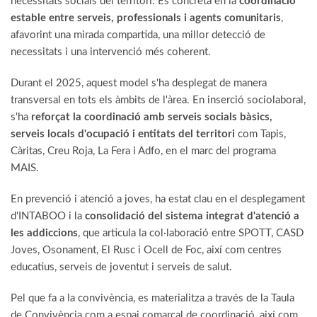
necessitats socials del territori. Es concreta en la
coordinació
estable entre serveis, professionals i agents comunitaris
,
afavorint una mirada compartida, una millor detecció de
necessitats i una intervenció més coherent.
Durant el 2025, aquest model s'ha desplegat de manera
transversal en tots els àmbits de l'àrea. En inserció sociolaboral,
s'ha
reforçat la coordinació amb serveis socials bàsics,
serveis locals d'ocupació i entitats del territori
com Tapis,
Càritas, Creu Roja, La Fera i Adfo, en el marc del programa
MAIS.
En prevenció i atenció a joves, ha estat clau en el desplegament
d'INTABOO i la
consolidació del sistema integrat d'atenció a
les addiccions
, que articula la col·laboració entre SPOTT, CASD
Joves, Osonament, El Rusc i Ocell de Foc, així com centres
educatius, serveis de joventut i serveis de salut.
Pel que fa a la convivència, es materialitza a través de la Taula
de Convivència com a espai comarcal de coordinació, així com