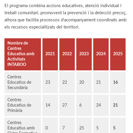
El programa combina accions educatives, atenció individual i
treball comunitari, promovent la prevenció i la detecció precoç,
alhora que facilita processos d'acompanyament coordinats amb
els recursos especialitzats del territori.
Nombre de
Centres
Educatius amb
2021
2022
2023
2024
2025
Activitats
INTABOO
Centres
Educatius de
23
22
20
21
16
Secundària
Centres
Educatius de
14
27
6
24
21
Primària
Centres
Educatius amb
0
7
25
5
5