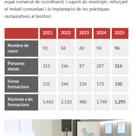
espai comarcal de coordinació i suport als municipis, reforçant
el treball comunitari i la implantació de les pràctiques
restauratives al territori.
2021
2022
2023
2024
2025
Nombre de
92
84
60
94
96
casos
Persones
315
246
97
297
314
ateses
Hores
131
244
134
173
130
formacions
Alumnes a les
1.465
2.110
980
1.749
1.295
formacions