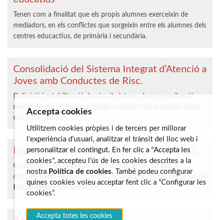
Tenen com a finalitat que els propis alumnes exerceixin de
mediadors, en els conflictes que sorgeixin entre els alumnes dels
centres educactius, de primària i secundària.
Consolidació del Sistema Integrat d’Atenció a
Joves amb Conductes de Risc.
Definició i estabilització de circuits interns, homogeneïtzació
metodològica i reforç del treball compartit entre àmbits social,
Accepta cookies
educatiu i sanitari.
Utilitzem cookies pròpies i de tercers per millorar
l’experiència d’usuari, analitzar el trànsit del lloc web i
Impuls i ampliació del programa INTABOO.
personalitzar el contingut. En fer clic a "Accepta les
cookies", accepteu l’ús de les cookies descrites a la
Consolidació de tallers als centres educatius i ampliació
nostra
Política de cookies
. També podeu configurar
d'accions amb famílies i agents comunitaris. Impuls del servei de
quines cookies voleu acceptar fent clic a “Configurar les
PsicoIntaboo
descentralitzat.
cookies”.
Accepta totes les cookies