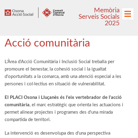
Anar
Anar
Memòria
al
al
Menú
Serveis Socials
menú
contingut
2025
principal
Acció comunitària
L'Àrea d'Acció Comunitària i Inclusió Social treballa per
promoure el benestar, la cohesió social i la igualtat
d'oportunitats a la comarca, amb una atenció especial a les
persones i col·lectius en situació de vulnerabilitat.
El PLACI Osona i Lluçanès és l'eix vertebrador de l'acció
comunitària
, el marc estratègic que orienta les actuacions i
permet alinear projectes i programes des d'una mirada
compartida de territori.
La intervenció es desenvolupa des d'una perspectiva