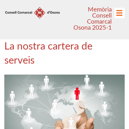
Anar
Anar
Memòria
al
al
Menú
Consell
menú
contingut
Comarcal
principal
Osona 2025-1
La nostra cartera de
serveis