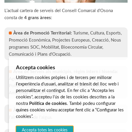
L’actual cartera de serveis del Consell Comarcal d’Osona
consta de
4 grans àrees
:
Àrea de Promoció Territorial:
Turisme, Cultura, Esports,
Promoció Econòmica, Projectes Europeus, Creacció, Nous
programes SOC, Mobilitat, Bioeconomia Circular,
Comunicació i Plans d'Ocupació.
Accepta cookies
Àrea de Serveis als municipis, règim intern i hisenda:
Utilitzem cookies pròpies i de tercers per millorar
Agència Local de l'Energia, Protecció Civil, Seguretat i
l’experiència d’usuari, analitzar el trànsit del lloc web i
Políticia Local, Servei d'Assistència Local, Ponència
personalitzar el contingut. En fer clic a "Accepta les
Ambiental i Pla de Camins.
cookies", accepteu l’ús de les cookies descrites a la
nostra
Política de cookies
. També podeu configurar
quines cookies voleu acceptar fent clic a “Configurar les
Àrea de Medi Ambient:
Cicle de residus, Qualitat de
cookies”.
l'aire, i Cicle de l'aigua.
Accepta totes les cookies