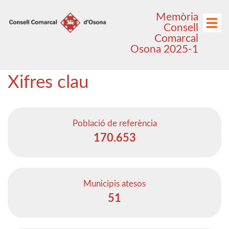
Anar
Anar
Memòria
al
al
Menú
Consell
menú
contingut
Comarcal
principal
Osona 2025-1
Xifres clau
Població de referència
170.653
Municipis atesos
51