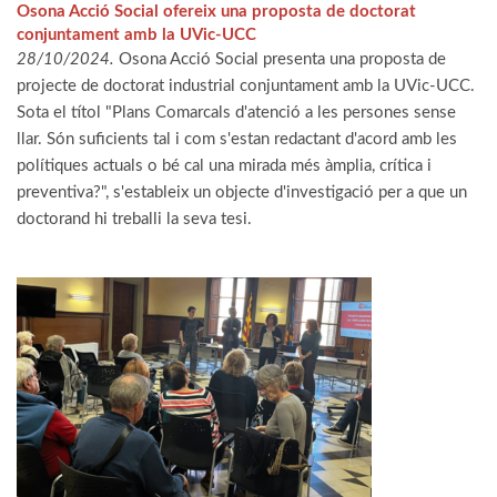
Osona Acció Social ofereix una proposta de doctorat
conjuntament amb la UVic-UCC
28/10/2024.
Osona Acció Social presenta una proposta de
projecte de doctorat industrial conjuntament amb la UVic-UCC.
Sota el títol "Plans Comarcals d'atenció a les persones sense
llar. Són suficients tal i com s'estan redactant d'acord amb les
polítiques actuals o bé cal una mirada més àmplia, crítica i
preventiva?", s'estableix un objecte d'investigació per a que un
doctorand hi treballi la seva tesi.