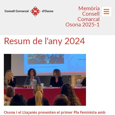
Anar
Anar
Memòria
al
al
Menú
Consell
menú
contingut
Comarcal
principal
Osona 2025-1
Resum de l'any 2024
Osona i el Lluçanès presenten el primer Pla Feminista amb