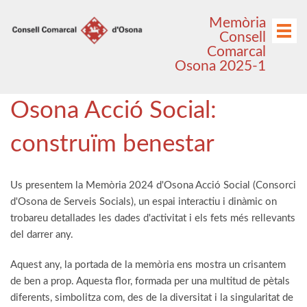
Anar
Anar
Memòria
al
al
Menú
Consell
menú
contingut
Comarcal
principal
Osona 2025-1
Osona Acció Social:
construïm benestar
Us presentem la Memòria 2024 d'Osona Acció Social (Consorci
d'Osona de Serveis Socials), un espai interactiu i dinàmic on
trobareu detallades les dades d'activitat i els fets més rellevants
del darrer any.
Aquest any, la portada de la memòria ens mostra un crisantem
de ben a prop. Aquesta flor, formada per una multitud de pètals
diferents, simbolitza com, des de la diversitat i la singularitat de