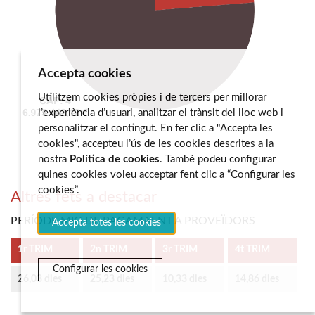
Accepta cookies
Utilitzem cookies pròpies i de tercers per millorar
l’experiència d’usuari, analitzar el trànsit del lloc web i
personalitzar el contingut. En fer clic a "Accepta les
cookies", accepteu l’ús de les cookies descrites a la
nostra
Política de cookies
. També podeu configurar
quines cookies voleu acceptar fent clic a “Configurar les
cookies”.
Altres fets a destacar
PERÍODE MIG DE PAGAMAENT A PROVEÏDORS
Accepta totes les cookies
1r TRIM
2n TRIM
3r TRIM
4t TRIM
Configurar les cookies
26,03 dies
25,23 dies
10,33 dies
14,86 dies