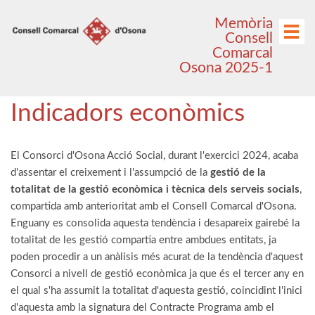
Anar
Anar
Memòria
al
al
Menú
Consell
menú
contingut
Comarcal
principal
Osona 2025-1
Indicadors econòmics
El Consorci d'Osona Acció Social, durant l'exercici 2024, acaba
d'assentar el creixement i l'assumpció de la
gestió de la
totalitat de la gestió econòmica i tècnica dels serveis socials
,
compartida amb anterioritat amb el Consell Comarcal d'Osona.
Enguany es consolida aquesta tendència i desapareix gairebé la
totalitat de les gestió compartia entre ambdues entitats, ja
poden procedir a un anàlisis més acurat de la tendència d'aquest
Consorci a nivell de gestió econòmica ja que és el tercer any en
el qual s'ha assumit la totalitat d'aquesta gestió, coincidint l'inici
d'aquesta amb la signatura del Contracte Programa amb el