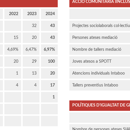
ACCIÓ COMUNITÀRIA IINCLUS
2022
2023
2024
32
43
Projectes sociolaborals col·lecti
15
20
43
Persones ateses mediació
4,69%
6,47%
6,97%
Nombre de tallers mediació
20
29
100
Joves atesos a SPOTT
1
13
20
Atencions individuals Intaboo
4
4
17
Tallers preventius Intaboo
1
POLÍTIQUES D'IGUALTAT DE G
Nombre de persones ateses SI