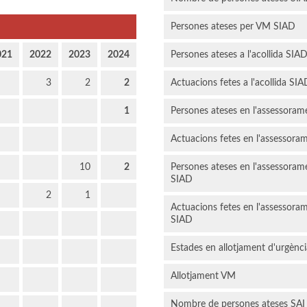
Persones ateses per VM SIAD
021
2022
2023
2024
Persones ateses a l'acollida SIA
3
2
2
Actuacions fetes a l'acollida SIA
1
Persones ateses en l'assessoram
Actuacions fetes en l'assessoram
10
2
Persones ateses en l'assessoram
SIAD
2
1
Actuacions fetes en l'assessoram
SIAD
Estades en allotjament d'urgènc
Allotjament VM
Nombre de persones ateses SAI