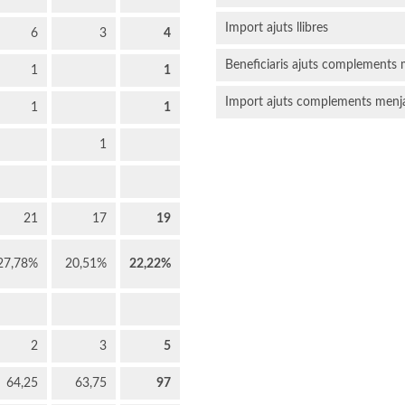
Import ajuts llibres
6
3
4
Beneficiaris ajuts complements
1
1
Import ajuts complements menj
1
1
1
21
17
19
27,78%
20,51%
22,22%
2
3
5
64,25
63,75
97