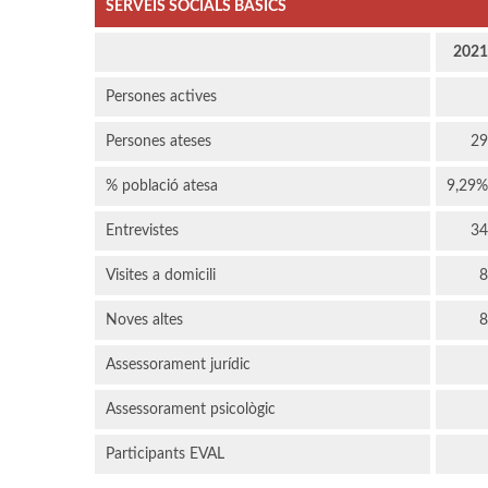
SERVEIS SOCIALS BÀSICS
2021
Persones actives
Persones ateses
29
% població atesa
9,29%
Entrevistes
34
Visites a domicili
8
Noves altes
8
Assessorament jurídic
Assessorament psicològic
Participants EVAL