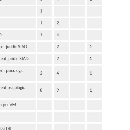
1
D
1
2
D
1
4
ent jurídic SIAD
2
1
ent jurídic SIAD
2
1
ent psicològic
2
4
1
ent psicològic
8
9
1
ia per VM
 LGTBI