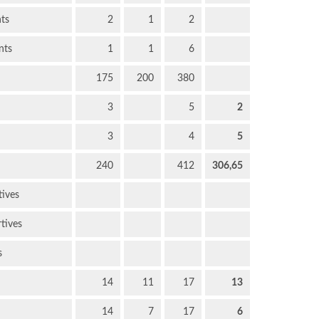
nts
2
1
2
nts
1
1
6
175
200
380
3
5
2
3
4
5
240
412
306,65
tives
rtives
s
14
11
17
13
14
7
17
6