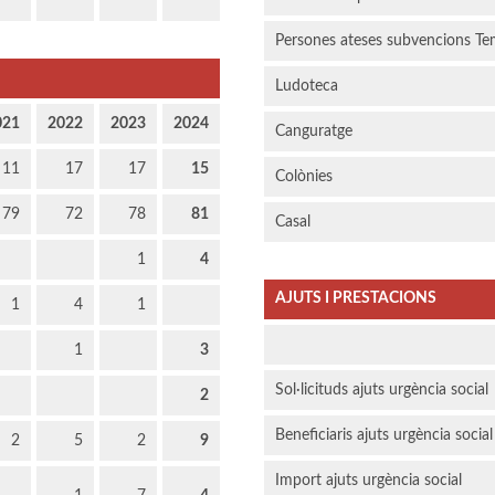
Persones ateses subvencions Te
Ludoteca
021
2022
2023
2024
Canguratge
11
17
17
15
Colònies
79
72
78
81
Casal
1
4
AJUTS I PRESTACIONS
1
4
1
1
3
Sol·licituds ajuts urgència social
2
Beneficiaris ajuts urgència social
2
5
2
9
Import ajuts urgència social