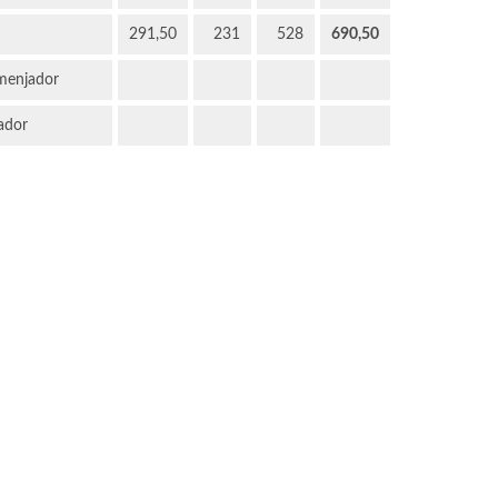
291,50
231
528
690,50
 menjador
ador