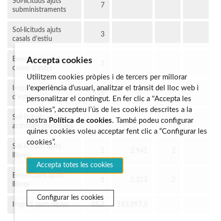
Sol·licituds ajuts
7
subministraments
Sol·licituds ajuts
3
casals d’estiu
Beneficiaris ajuts
Accepta cookies
3
casals d'estiu
Utilitzem cookies pròpies i de tercers per millorar
l’experiència d’usuari, analitzar el trànsit del lloc web i
Import ajuts casals
416
d'estiu
personalitzar el contingut. En fer clic a "Accepta les
cookies", accepteu l’ús de les cookies descrites a la
Sol·licituds ajuts
nostra
Política de cookies
. També podeu configurar
2
11
activitats esportives
quines cookies voleu acceptar fent clic a “Configurar les
cookies”.
Sol·licituds ajuts
1
2.941
2
llibres
Accepta totes les cookies
Beneficiaris ajuts
1
2.313
2
llibres
Configurar les cookies
Import ajuts llibres
85,8
183.997,5