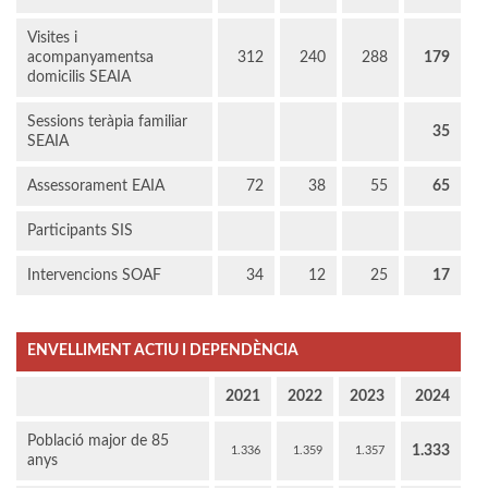
Visites i
acompanyamentsa
312
240
288
179
domicilis SEAIA
Sessions teràpia familiar
35
SEAIA
Assessorament EAIA
72
38
55
65
Participants SIS
Intervencions SOAF
34
12
25
17
ENVELLIMENT ACTIU I DEPENDÈNCIA
2021
2022
2023
2024
Població major de 85
1.333
1.336
1.359
1.357
anys