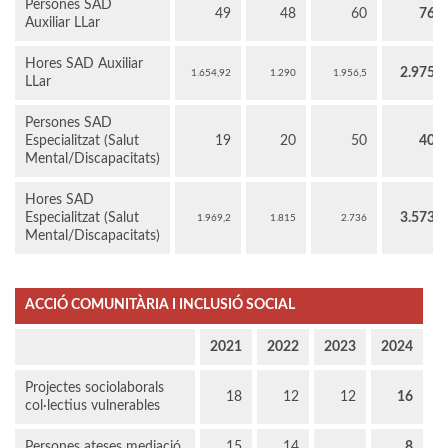
Persones SAD
49
48
60
76
Auxiliar LLar
Hores SAD Auxiliar
2.975
1.654,92
1.290
1.956,5
LLar
Persones SAD
Especialitzat (Salut
19
20
50
40
Mental/Discapacitats)
Hores SAD
Especialitzat (Salut
3.573
1.969,2
1.815
2.736
Mental/Discapacitats)
ACCIÓ COMUNITÀRIA I INCLUSIÓ SOCIAL
2021
2022
2023
2024
Projectes sociolaborals
18
12
12
16
col·lectius vulnerables
Persones ateses mediació
15
14
8