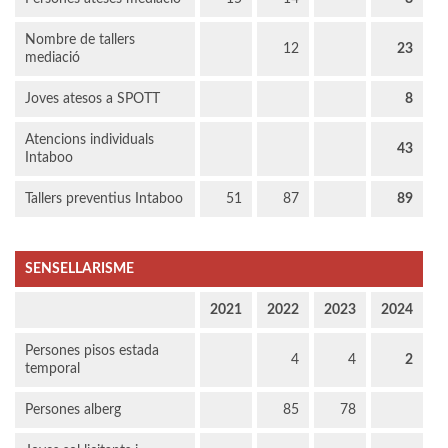
Nombre de tallers
12
23
mediació
Joves atesos a SPOTT
8
Atencions individuals
43
Intaboo
Tallers preventius Intaboo
51
87
89
SENSELLARISME
2021
2022
2023
2024
Persones pisos estada
4
4
2
temporal
Persones alberg
85
78