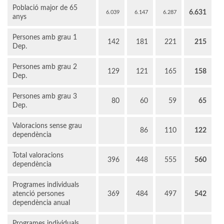
Població major de 65
6.631
6.039
6.147
6.287
anys
Persones amb grau 1
142
181
221
215
Dep.
Persones amb grau 2
129
121
165
158
Dep.
Persones amb grau 3
80
60
59
65
Dep.
Valoracions sense grau
86
110
122
dependència
Total valoracions
396
448
555
560
dependència
Programes individuals
atenció persones
369
484
497
542
dependència anual
Programes individuals