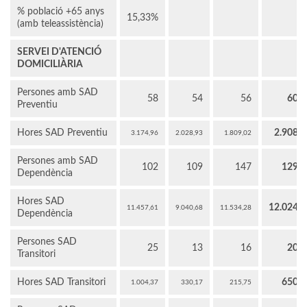
% població +65 anys
15,33%
(amb teleassistència)
SERVEI D'ATENCIÓ
DOMICILIÀRIA
Persones amb SAD
58
54
56
60
Preventiu
Hores SAD Preventiu
2.908
3.174,96
2.028,93
1.809,02
Persones amb SAD
102
109
147
129
Dependència
Hores SAD
12.024
11.457,61
9.040,68
11.534,28
Dependència
Persones SAD
25
13
16
20
Transitori
Hores SAD Transitori
650
1.004,37
330,17
215,75