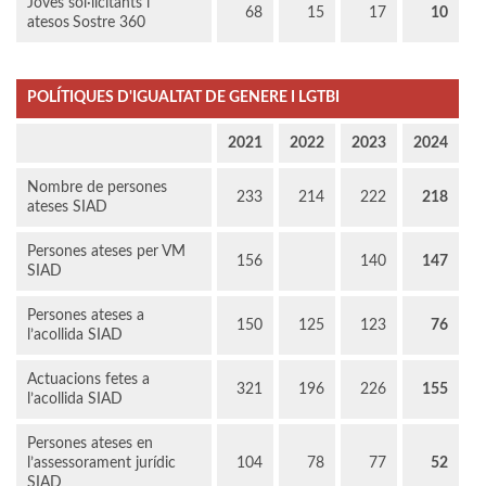
Joves sol·licitants i
68
15
17
10
atesos
Sostre 360
POLÍTIQUES D'IGUALTAT DE GENERE I LGTBI
2021
2022
2023
2024
Nombre de persones
233
214
222
218
ateses SIAD
Persones ateses per VM
156
140
147
SIAD
Persones ateses a
150
125
123
76
l’acollida SIAD
Actuacions fetes a
321
196
226
155
l’acollida SIAD
Persones ateses en
l’assessorament jurídic
104
78
77
52
SIAD