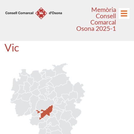
Anar
Anar
Memòria
al
al
Menú
Consell
menú
contingut
Comarcal
principal
Osona 2025-1
Vic