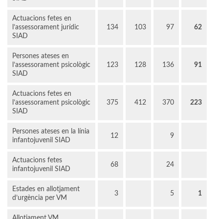
Actuacions fetes en
l’assessorament jurídic
134
103
97
62
SIAD
Persones ateses en
l’assessorament psicològic
123
128
136
91
SIAD
Actuacions fetes en
l’assessorament psicològic
375
412
370
223
SIAD
Persones ateses en la línia
12
9
infantojuvenil SIAD
Actuacions fetes
68
24
infantojuvenil SIAD
Estades en allotjament
3
5
1
d’urgència per VM
Allotjament VM