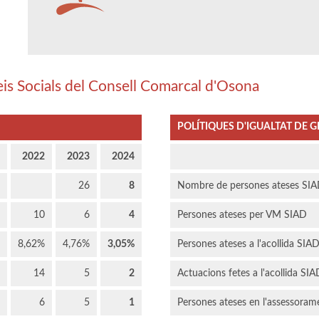
eis Socials del Consell Comarcal d'Osona
POLÍTIQUES D'IGUALTAT DE G
2022
2023
2024
26
8
Nombre de persones ateses SI
10
6
4
Persones ateses per VM SIAD
8,62%
4,76%
3,05%
Persones ateses a l'acollida SIA
14
5
2
Actuacions fetes a l'acollida SIA
6
5
1
Persones ateses en l'assessoram