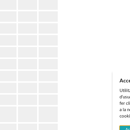
Acce
Utili
d’usu
fer c
a la 
cooki