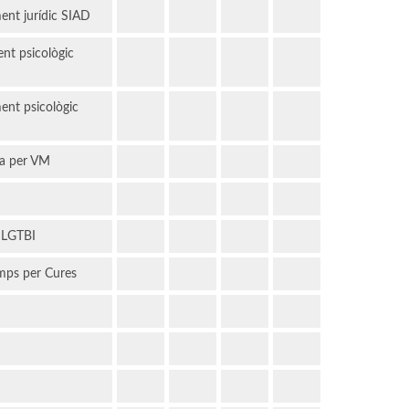
ent jurídic SIAD
ent psicològic
ent psicològic
ia per VM
 LGTBI
mps per Cures