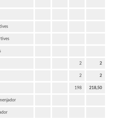
tives
rtives
s
2
2
2
2
198
218,50
 menjador
ador