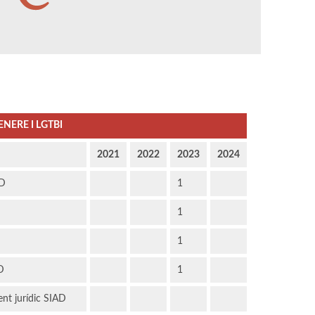
ENERE I LGTBI
2021
2022
2023
2024
AD
1
1
D
1
D
1
ent jurídic SIAD