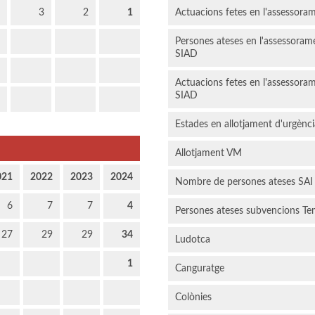
3
2
1
Actuacions fetes en l'assessoram
Persones ateses en l'assessoram
SIAD
Actuacions fetes en l'assessoram
SIAD
Estades en allotjament d'urgènc
Allotjament VM
021
2022
2023
2024
Nombre de persones ateses SAI
6
7
7
4
Persones ateses subvencions Te
27
29
29
34
Ludotca
1
Canguratge
Colònies