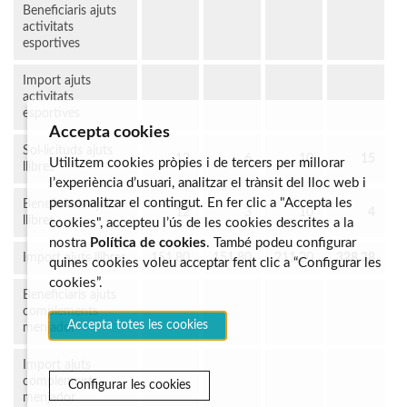
Beneficiaris ajuts
activitats
esportives
Import ajuts
activitats
esportives
Accepta cookies
Sol·licituds ajuts
12
6
10
15
Utilitzem cookies pròpies i de tercers per millorar
llibres
l’experiència d’usuari, analitzar el trànsit del lloc web i
personalitzar el contingut. En fer clic a "Accepta les
Beneficiaris ajuts
12
3
10
4
llibres
cookies", accepteu l’ús de les cookies descrites a la
nostra
Política de cookies
. També podeu configurar
Import ajuts llibres
151,80
151,80
211,20
328,38
quines cookies voleu acceptar fent clic a “Configurar les
cookies”.
Beneficiaris ajuts
complements
Accepta totes les cookies
menjador
Import ajuts
complements
Configurar les cookies
menjador