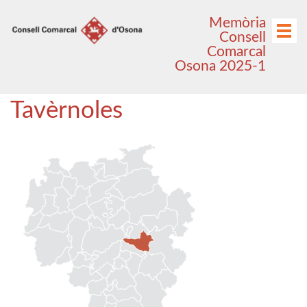
Anar
Anar
Memòria
al
al
Menú
Consell
menú
contingut
Comarcal
principal
Osona 2025-1
Tavèrnoles