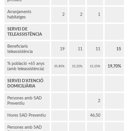
prestats
Arranjaments
2
2
1
habitatges
SERVEI DE
TELEASSISTÈNCIA
Beneficiaris
19
11
11
15
teleassistència
% població +65 anys
19,70%
35,85%
15,25%
15,25%
(amb teleassistència)
SERVEI D'ATENCIÓ
DOMICILIÀRIA
Persones amb SAD
2
Preventiu
Hores SAD Preventiu
46,50
Persones amb SAD