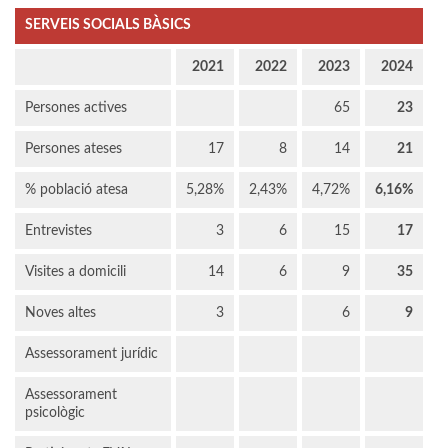
SERVEIS SOCIALS BÀSICS
2021
2022
2023
2024
Persones actives
65
23
Persones ateses
17
8
14
21
% població atesa
5,28%
2,43%
4,72%
6,16%
Entrevistes
3
6
15
17
Visites a domicili
14
6
9
35
Noves altes
3
6
9
Assessorament jurídic
Assessorament
psicològic