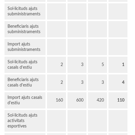
Sol·licituds ajuts
subministraments
Beneficiaris ajuts
subministraments
Import ajuts
subministraments
Sol·licituds ajuts
2
3
5
1
casals d’estiu
Beneficiaris ajuts
2
3
3
4
casals d'estiu
Import ajuts casals
160
600
420
110
d'estiu
Sol·licituds ajuts
activitats
esportives