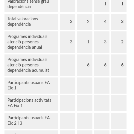
Valoracions sense grau
1
1
dependència
Total valoracions
3
2
4
3
dependència
Programes individuals
atenció persones
3
1
3
2
dependència anual
Programes individuals
atenció persones
6
6
6
dependència acumulat
Participants usuaris EA
Eix 1
Participacions activitats
EA Eix 1
Participants usuaris EA
Eix 2 i 3