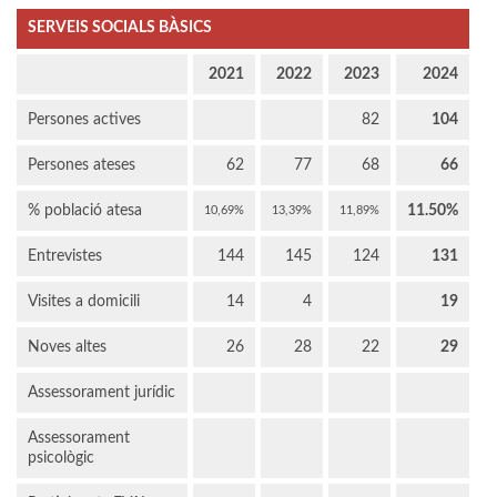
SERVEIS SOCIALS BÀSICS
2021
2022
2023
2024
Persones actives
82
104
Persones ateses
62
77
68
66
% població atesa
11.50%
10,69%
13,39%
11,89%
Entrevistes
144
145
124
131
Visites a domicili
14
4
19
Noves altes
26
28
22
29
Assessorament jurídic
Assessorament
psicològic