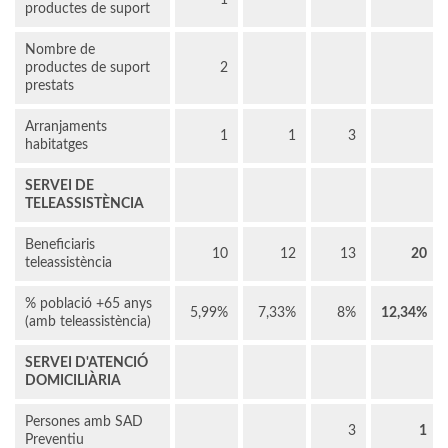
1
productes de suport
Nombre de
productes de suport
2
prestats
Arranjaments
1
1
3
habitatges
SERVEI DE
TELEASSISTÈNCIA
Beneficiaris
10
12
13
20
teleassistència
% població +65 anys
5,99%
7,33%
8%
12,34%
(amb teleassistència)
SERVEI D'ATENCIÓ
DOMICILIÀRIA
Persones amb SAD
3
1
Preventiu