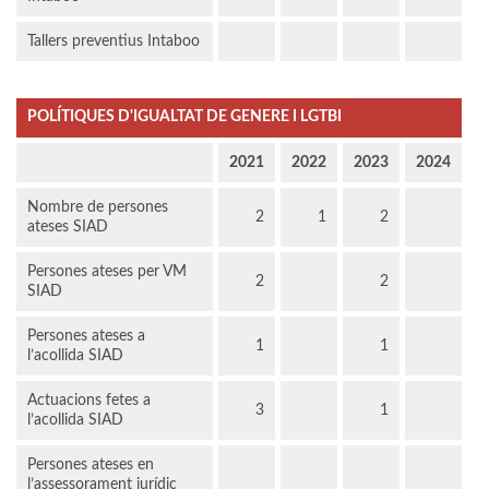
Tallers preventius Intaboo
POLÍTIQUES D'IGUALTAT DE GENERE I LGTBI
2021
2022
2023
2024
Nombre de persones
2
1
2
ateses SIAD
Persones ateses per VM
2
2
SIAD
Persones ateses a
1
1
l’acollida SIAD
Actuacions fetes a
3
1
l’acollida SIAD
Persones ateses en
l’assessorament jurídic