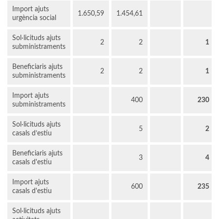
Import ajuts
1.650,59
1.454,61
urgència social
Sol·licituds ajuts
2
2
1
subministraments
Beneficiaris ajuts
2
2
1
subministraments
Import ajuts
400
230
subministraments
Sol·licituds ajuts
5
2
casals d’estiu
Beneficiaris ajuts
3
4
casals d'estiu
Import ajuts
600
235
casals d'estiu
Sol·licituds ajuts