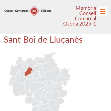
Anar
Anar
Memòria
al
al
Menú
Consell
menú
contingut
Comarcal
principal
Osona 2025-1
Sant Boi de Lluçanès