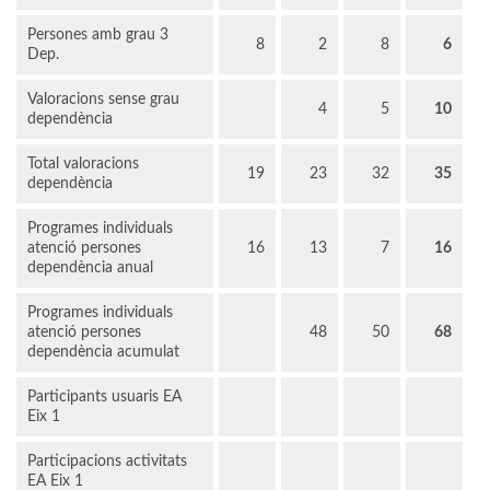
Persones amb grau 3
8
2
8
6
Dep.
Valoracions sense grau
4
5
10
dependència
Total valoracions
19
23
32
35
dependència
Programes individuals
atenció persones
16
13
7
16
dependència anual
Programes individuals
atenció persones
48
50
68
dependència acumulat
Participants usuaris EA
Eix 1
Participacions activitats
EA Eix 1