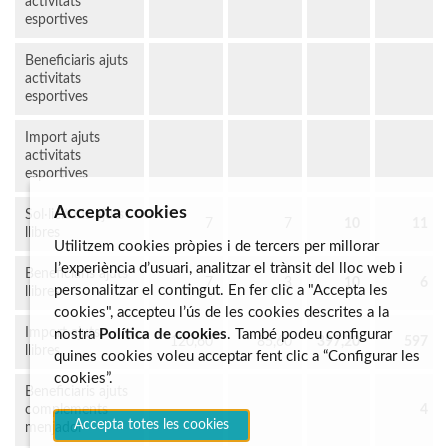
activitats
esportives
Beneficiaris ajuts
activitats
esportives
Import ajuts
activitats
esportives
Accepta cookies
Sol·licituds ajuts
7
7
10
11
llibres
Utilitzem cookies pròpies i de tercers per millorar
l’experiència d’usuari, analitzar el trànsit del lloc web i
Beneficiaris ajuts
7
3
10
6
personalitzar el contingut. En fer clic a "Accepta les
llibres
cookies", accepteu l’ús de les cookies descrites a la
Import ajuts
nostra
Política de cookies
. També podeu configurar
120,60
85,60
397,20
597
llibres
quines cookies voleu acceptar fent clic a “Configurar les
cookies”.
Beneficiaris ajuts
complements
4
Accepta totes les cookies
menjador