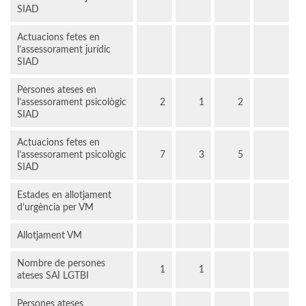
SIAD
Actuacions fetes en
l’assessorament jurídic
SIAD
Persones ateses en
l’assessorament psicològic
2
1
2
SIAD
Actuacions fetes en
l’assessorament psicològic
7
3
5
SIAD
Estades en allotjament
d’urgència per VM
Allotjament VM
Nombre de persones
1
1
ateses SAI LGTBI
Persones ateses