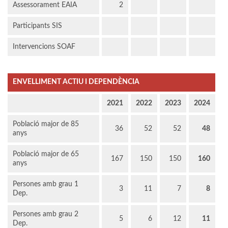
Assessorament EAIA
2
Participants SIS
Intervencions SOAF
ENVELLIMENT ACTIU I DEPENDÈNCIA
2021
2022
2023
2024
Població major de 85
36
52
52
48
anys
Població major de 65
167
150
150
160
anys
Persones amb grau 1
3
11
7
8
Dep.
Persones amb grau 2
5
6
12
11
Dep.