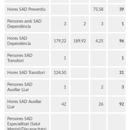
Hores SAD Preventiu
75,58
39
Persones amb SAD
3
2
3
1
Dependència
Hores SAD
179,22
189,92
4,25
96
Dependència
Persones SAD
1
1
Transitori
Hores SAD Transitori
124,50
31
Persones SAD
1
2
3
Auxiliar LLar
Hores SAD Auxiliar
42
26
92
LLar
Persones SAD
Especialitzat (Salut
Mental/Discapacitats)