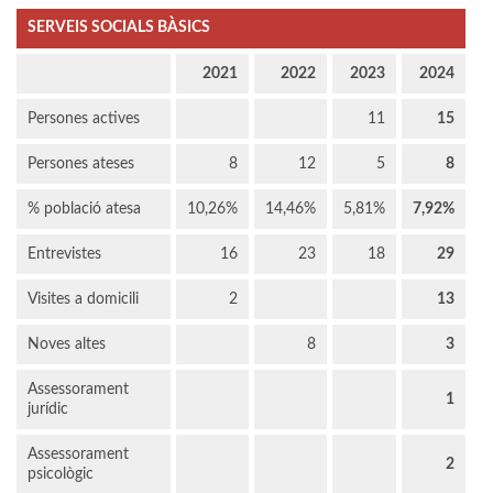
SERVEIS SOCIALS BÀSICS
2021
2022
2023
2024
Persones actives
11
15
Persones ateses
8
12
5
8
% població atesa
10,26%
14,46%
5,81%
7,92%
Entrevistes
16
23
18
29
Visites a domicili
2
13
Noves altes
8
3
Assessorament
1
jurídic
Assessorament
2
psicològic