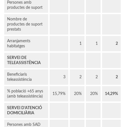
Persones amb
productes de suport
Nombre de
productes de suport
prestats
Arranjaments
1
1
2
habitatges
SERVEI DE
TELEASSISTÈNCIA
Beneficiaris
3
2
2
2
teleassistència
% població +65 anys
15,79%
20%
20%
14,29%
(amb teleassistència)
SERVEI D'ATENCIÓ
DOMICILIÀRIA
Persones amb SAD