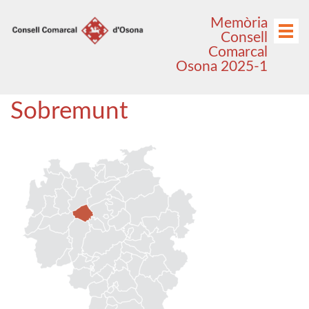
Anar
Anar
Memòria
al
al
Menú
Consell
menú
contingut
Comarcal
principal
Osona 2025-1
Sobremunt