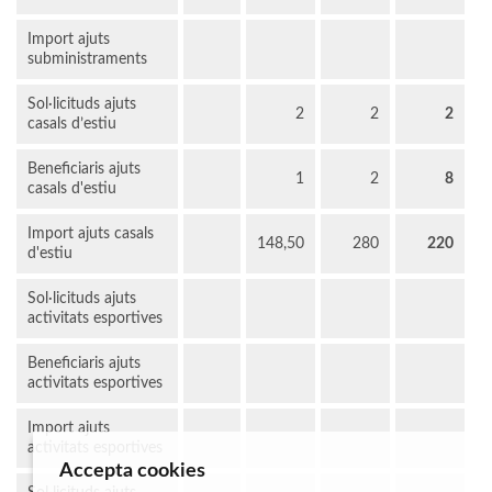
Import ajuts
subministraments
Sol·licituds ajuts
2
2
2
casals d’estiu
Beneficiaris ajuts
1
2
8
casals d'estiu
Import ajuts casals
148,50
280
220
d'estiu
Sol·licituds ajuts
activitats esportives
Beneficiaris ajuts
activitats esportives
Import ajuts
activitats esportives
Accepta cookies