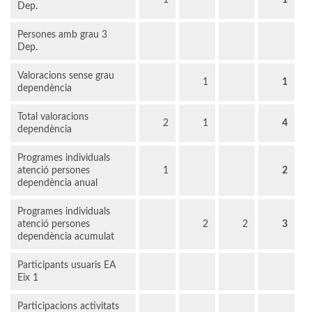
1
1
Dep.
Persones amb grau 3
Dep.
Valoracions sense grau
1
1
dependència
Total valoracions
2
1
4
dependència
Programes individuals
atenció persones
1
2
dependència anual
Programes individuals
atenció persones
2
2
3
dependència acumulat
Participants usuaris EA
Eix 1
Participacions activitats