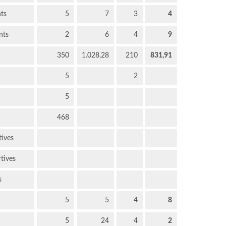
nts
5
7
3
4
nts
2
6
4
9
350
1.028,28
210
831,91
5
2
5
468
tives
rtives
s
5
5
4
8
5
24
4
2