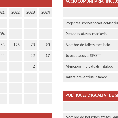
ACCIÓ COMUNITÀRIA I INCLU
021
2022
2023
2024
Projectes sociolaborals col·lecti
00%
Persones ateses mediació
153
126
78
90
Nombre de tallers mediació
44
22
17
Joves atesos a SPOTT
2
Atencions individuals Intaboo
Tallers preventius Intaboo
POLÍTIQUES D'IGUALTAT DE G
Nombre de persones ateses SI