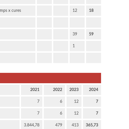
emps x cures
12
18
39
59
1
2021
2022
2023
2024
7
6
12
7
7
6
12
7
3.844,78
479
413
365,73