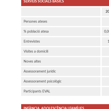
SERVEIS SOCIALS BÀSICS
2
Persones ateses
% població atesa
0,
Entrevistes
Visites a domicili
Noves altes
Assessorament jurídic
Assessorament psicològic
Participants EVAL
INFÀNCIA, ADOLESCÈNCIA I FAMÍLIES