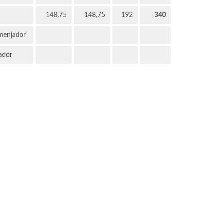
148,75
148,75
192
340
 menjador
ador