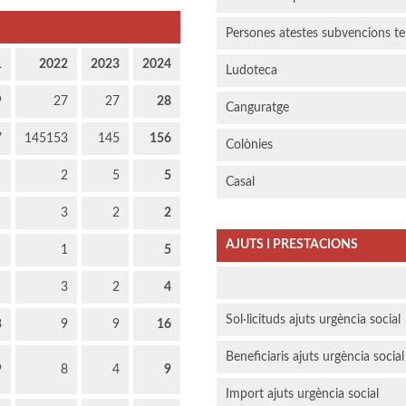
Persones atestes subvencions t
1
2022
2023
2024
Ludoteca
9
27
27
28
Canguratge
7
145153
145
156
Colònies
2
5
5
Casal
3
2
2
AJUTS I PRESTACIONS
1
5
3
2
4
Sol·licituds ajuts urgència social
3
9
9
16
Beneficiaris ajuts urgència social
9
8
4
9
Import ajuts urgència social