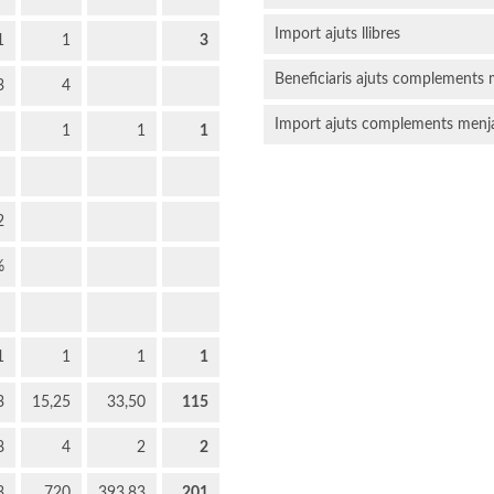
Import ajuts llibres
1
1
3
Beneficiaris ajuts complements
3
4
Import ajuts complements menj
1
1
1
2
%
1
1
1
1
3
15,25
33,50
115
8
4
2
2
3
720
393,83
201