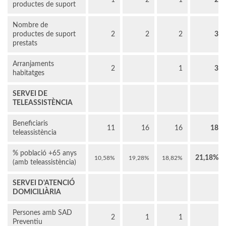
1
2
1
2
productes de suport
Nombre de
productes de suport
2
2
2
3
prestats
Arranjaments
2
1
3
habitatges
SERVEI DE
TELEASSISTÈNCIA
Beneficiaris
11
16
16
18
teleassistència
% població +65 anys
21,18%
10,58%
19,28%
18,82%
(amb teleassistència)
SERVEI D'ATENCIÓ
DOMICILIÀRIA
Persones amb SAD
2
1
1
Preventiu