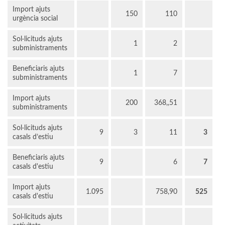
Import ajuts
150
110
urgència social
Sol·licituds ajuts
1
2
subministraments
Beneficiaris ajuts
1
7
subministraments
Import ajuts
200
368,,51
subministraments
Sol·licituds ajuts
9
3
11
3
casals d’estiu
Beneficiaris ajuts
9
6
7
casals d'estiu
Import ajuts
1.095
758,90
525
casals d'estiu
Sol·licituds ajuts