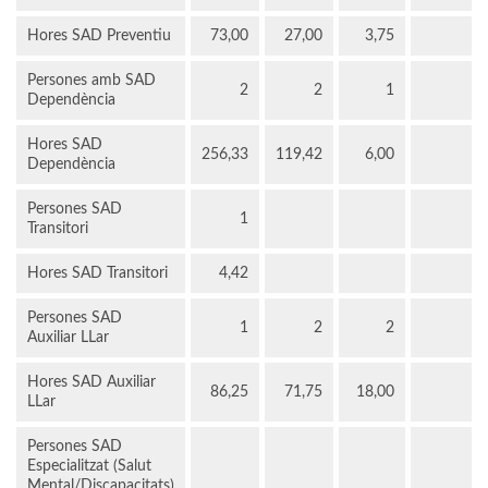
Hores SAD Preventiu
73,00
27,00
3,75
Persones amb SAD
2
2
1
Dependència
Hores SAD
256,33
119,42
6,00
Dependència
Persones SAD
1
Transitori
Hores SAD Transitori
4,42
Persones SAD
1
2
2
Auxiliar LLar
Hores SAD Auxiliar
86,25
71,75
18,00
LLar
Persones SAD
Especialitzat (Salut
Mental/Discapacitats)