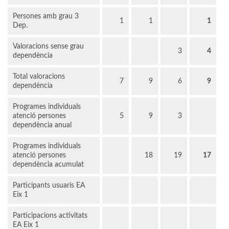
Persones amb grau 3
1
1
1
Dep.
Valoracions sense grau
3
4
dependència
Total valoracions
7
9
6
9
dependència
Programes individuals
atenció persones
5
9
3
dependència anual
Programes individuals
atenció persones
18
19
17
dependència acumulat
Participants usuaris EA
Eix 1
Participacions activitats
EA Eix 1