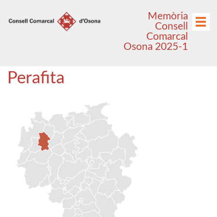
Anar
Anar
Memòria
al
al
Menú
Consell
menú
contingut
Comarcal
principal
Osona 2025-1
Perafita