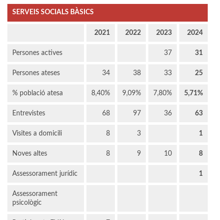
SERVEIS SOCIALS BÀSICS
2021
2022
2023
2024
Persones actives
37
31
Persones ateses
34
38
33
25
% població atesa
8,40%
9,09%
7,80%
5,71%
Entrevistes
68
97
36
63
Visites a domicili
8
3
1
Noves altes
8
9
10
8
Assessorament jurídic
1
Assessorament
psicològic