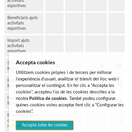
activitats
esportives
Beneficiaris ajuts
activitats
esportives
Import ajuts
activitats
esportives
Accepta cookies
Sol·licituds ajuts
25
20
28
21
llibres
Utilitzem cookies pròpies i de tercers per millorar
l’experiència d’usuari, analitzar el trànsit del lloc web i
Beneficiaris ajuts
25
15
28
15
personalitzar el contingut. En fer clic a "Accepta les
llibres
cookies", accepteu l’ús de les cookies descrites a la
Import ajuts
nostra
Política de cookies
. També podeu configurar
865,40
546,40
1.563,60
1.219
llibres
quines cookies voleu acceptar fent clic a “Configurar les
cookies”.
Beneficiaris ajuts
complements
1
22
1
Accepta totes les cookies
menjador