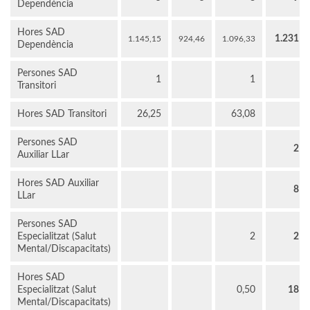
Dependència
Hores SAD
1.231
1.145,15
924,46
1.096,33
Dependència
Persones SAD
1
1
Transitori
Hores SAD Transitori
26,25
63,08
Persones SAD
2
Auxiliar LLar
Hores SAD Auxiliar
8
LLar
Persones SAD
Especialitzat (Salut
2
2
Mental/Discapacitats)
Hores SAD
Especialitzat (Salut
0,50
18
Mental/Discapacitats)