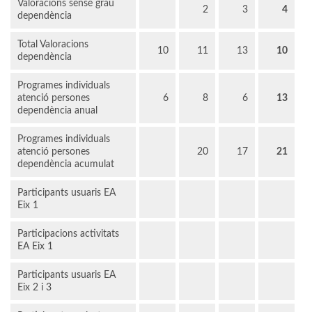
Valoracions sense grau
2
3
4
dependència
Total Valoracions
10
11
13
10
dependència
Programes individuals
atenció persones
6
8
6
13
dependència anual
Programes individuals
atenció persones
20
17
21
dependència acumulat
Participants usuaris EA
Eix 1
Participacions activitats
EA Eix 1
Participants usuaris EA
Eix 2 i 3