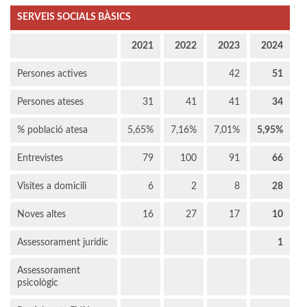
SERVEIS SOCIALS BÀSICS
2021
2022
2023
2024
Persones actives
42
51
Persones ateses
31
41
41
34
% població atesa
5,65%
7,16%
7,01%
5,95%
Entrevistes
79
100
91
66
Visites a domicili
6
2
8
28
Noves altes
16
27
17
10
Assessorament jurídic
1
Assessorament
psicològic