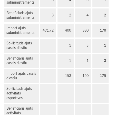
3
4
3
1
subministraments
Beneficiaris ajuts
3
2
4
2
subministraments
Import ajuts
491,72
400
380
170
subministraments
Sol·licituds ajuts
1
5
1
casals d’estiu
Beneficiaris ajuts
1
1
3
casals d'estiu
Import ajuts casals
153
140
175
d'estiu
Sol·licituds ajuts
activitats
esportives
Beneficiaris ajuts
activitats