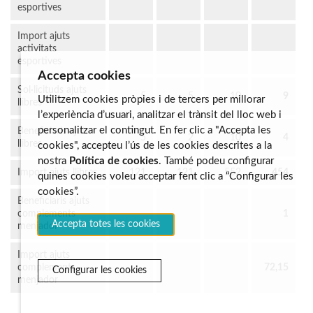
esportives
Import ajuts
activitats
esportives
Accepta cookies
Sol·licituds ajuts
5
5
10
9
Utilitzem cookies pròpies i de tercers per millorar
llibres
l’experiència d’usuari, analitzar el trànsit del lloc web i
personalitzar el contingut. En fer clic a "Accepta les
Beneficiaris ajuts
5
2
10
4
llibres
cookies", accepteu l’ús de les cookies descrites a la
nostra
Política de cookies
. També podeu configurar
Import ajuts llibres
121
121
552
454
quines cookies voleu acceptar fent clic a “Configurar les
cookies”.
Beneficiaris ajuts
complements
1
Accepta totes les cookies
menjador
Import ajuts
complements
72,15
Configurar les cookies
menjador