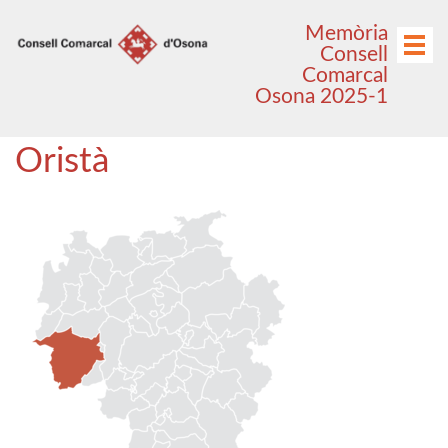
Anar
Anar
Memòria
al
al
Menú
Consell
menú
contingut
Comarcal
principal
Osona 2025-1
Oristà