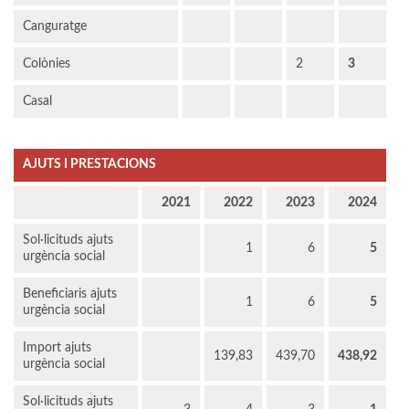
Canguratge
Colònies
2
3
Casal
AJUTS I PRESTACIONS
2021
2022
2023
2024
Sol·licituds ajuts
1
6
5
urgència social
Beneficiaris ajuts
1
6
5
urgència social
Import ajuts
139,83
439,70
438,92
urgència social
Sol·licituds ajuts