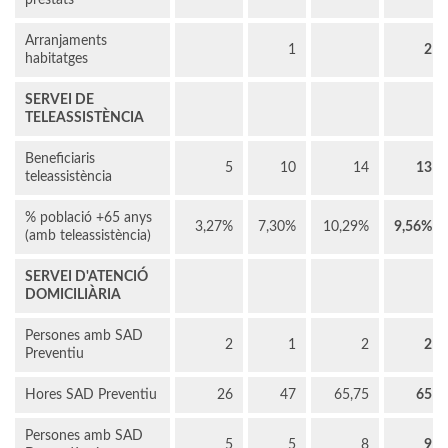
prestats
Arranjaments
1
2
habitatges
SERVEI DE
TELEASSISTÈNCIA
Beneficiaris
5
10
14
13
teleassistència
% població +65 anys
3,27%
7,30%
10,29%
9,56%
(amb teleassistència)
SERVEI D'ATENCIÓ
DOMICILIÀRIA
Persones amb SAD
2
1
2
2
Preventiu
Hores SAD Preventiu
26
47
65,75
65
Persones amb SAD
5
5
8
9