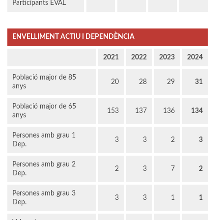
Participants EVAL
ENVELLIMENT ACTIU I DEPENDÈNCIA
2021
2022
2023
2024
Població major de 85
20
28
29
31
anys
Població major de 65
153
137
136
134
anys
Persones amb grau 1
3
3
2
3
Dep.
Persones amb grau 2
2
3
7
2
Dep.
Persones amb grau 3
3
3
1
1
Dep.