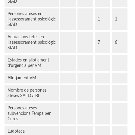
SIAD
Persones ateses en
l'assessorament psicològic
1
1
SIAD
Actuacions fetes en
l'assessorament psicològic
7
6
SIAD
Estades en allotjament
d'urgència per VM
Allotjament VM
Nombre de persones
ateses SAI LGTBI
Persones ateses
subvencions Temps per
Cures
Ludoteca