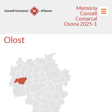
Anar
Anar
Memòria
al
al
Menú
Consell
menú
contingut
Comarcal
principal
Osona 2025-1
Olost