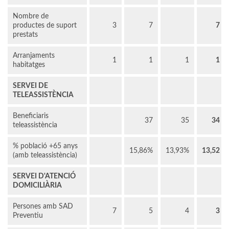
Nombre de
productes de suport
3
7
7
prestats
Arranjaments
1
1
1
1
habitatges
SERVEI DE
TELEASSISTÈNCIA
Beneficiaris
37
35
34
teleassistència
% població +65 anys
15,86%
13,93%
13,52
(amb teleassistència)
SERVEI D'ATENCIÓ
DOMICILIÀRIA
Persones amb SAD
7
5
4
3
Preventiu