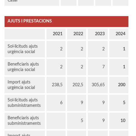
Casal
AJUTS I PRESTACIONS
2021
2022
2023
2024
Sol·licituds ajuts
2
2
2
1
urgència social
Beneficiaris ajuts
2
2
7
1
urgència social
Import ajuts
238,5
202,5
305,65
200
urgència social
Sol·licituds ajuts
6
9
9
5
subministraments
Beneficiaris ajuts
5
9
10
subministraments