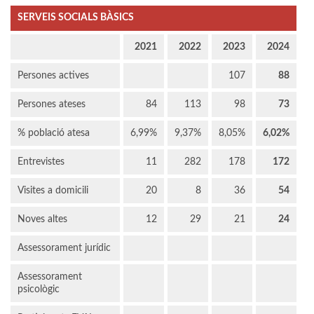
SERVEIS SOCIALS BÀSICS
2021
2022
2023
2024
Persones actives
107
88
Persones ateses
84
113
98
73
% població atesa
6,99%
9,37%
8,05%
6,02%
Entrevistes
11
282
178
172
Visites a domicili
20
8
36
54
Noves altes
12
29
21
24
Assessorament jurídic
Assessorament
psicològic