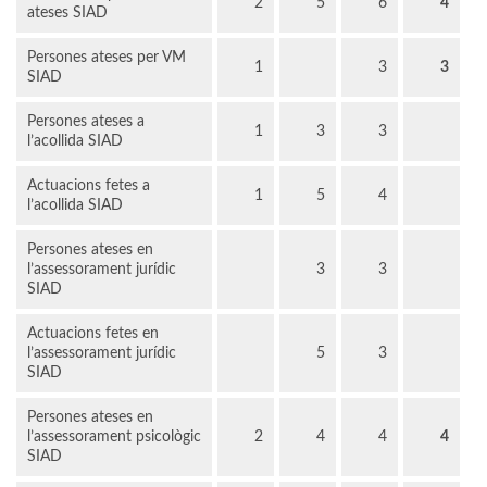
2
5
6
4
ateses SIAD
Persones ateses per VM
1
3
3
SIAD
Persones ateses a
1
3
3
l’acollida SIAD
Actuacions fetes a
1
5
4
l’acollida SIAD
Persones ateses en
l’assessorament jurídic
3
3
SIAD
Actuacions fetes en
l’assessorament jurídic
5
3
SIAD
Persones ateses en
l’assessorament psicològic
2
4
4
4
SIAD