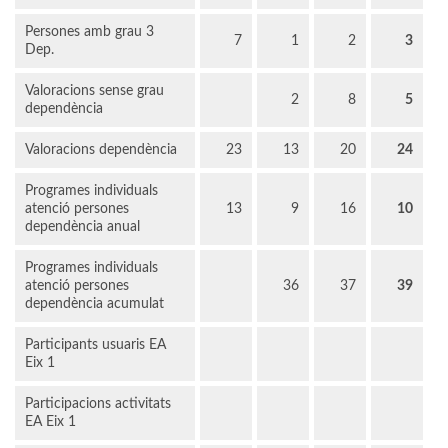
Persones amb grau 3
7
1
2
3
Dep.
Valoracions sense grau
2
8
5
dependència
Valoracions dependència
23
13
20
24
Programes individuals
atenció persones
13
9
16
10
dependència anual
Programes individuals
atenció persones
36
37
39
dependència acumulat
Participants usuaris EA
Eix 1
Participacions activitats
EA Eix 1