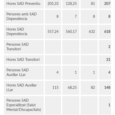
Hores SAD Preventiu
205,33
128,25
81
207
Persones amb SAD
8
7
8
8
Dependència
Hores SAD
557,24
560,17
632
618
Dependència
Persones SAD
2
Transitori
Hores SAD Transitori
21
Persones SAD
4
1
1
4
Auxiliar LLar
Hores SAD Auxiliar
115
68,25
82
148
LLar
Persones SAD
Especialitzat (Salut
1
Mental/Discapacitats)