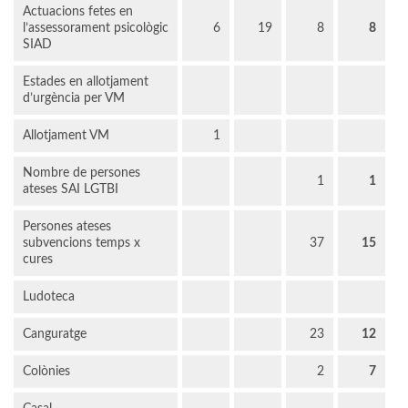
Actuacions fetes en
l’assessorament psicològic
6
19
8
8
SIAD
Estades en allotjament
d’urgència per VM
Allotjament VM
1
Nombre de persones
1
1
ateses SAI LGTBI
Persones ateses
subvencions temps x
37
15
cures
Ludoteca
Canguratge
23
12
Colònies
2
7