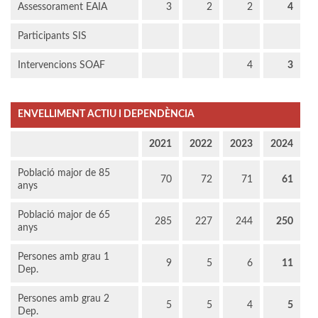
Assessorament EAIA
3
2
2
4
Participants SIS
Intervencions SOAF
4
3
ENVELLIMENT ACTIU I DEPENDÈNCIA
2021
2022
2023
2024
Població major de 85
70
72
71
61
anys
Població major de 65
285
227
244
250
anys
Persones amb grau 1
9
5
6
11
Dep.
Persones amb grau 2
5
5
4
5
Dep.