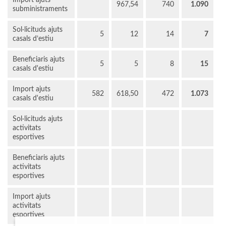
Import ajuts
967,54
740
1.090
subministraments
Sol·licituds ajuts
5
12
14
7
casals d’estiu
Beneficiaris ajuts
5
5
8
15
casals d'estiu
Import ajuts
582
618,50
472
1.073
casals d'estiu
Sol·licituds ajuts
activitats
esportives
Beneficiaris ajuts
activitats
esportives
Import ajuts
activitats
esportives