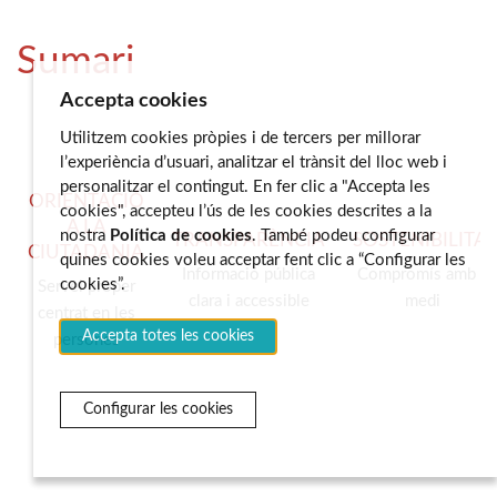
Sumari
Accepta cookies
Utilitzem cookies pròpies i de tercers per millorar
l’experiència d’usuari, analitzar el trànsit del lloc web i
personalitzar el contingut. En fer clic a "Accepta les
ORIENTACIÓ
cookies", accepteu l’ús de les cookies descrites a la
A LA
nostra
Política de cookies
. També podeu configurar
TRANSPARÈNCIA
SOSTENIBILITAT
CIUTADANIA
quines cookies voleu acceptar fent clic a “Configurar les
Informació pública
Compromís amb el
cookies”.
Servei proper
clara i accessible
medi
centrat en les
Accepta totes les cookies
persones
Configurar les cookies